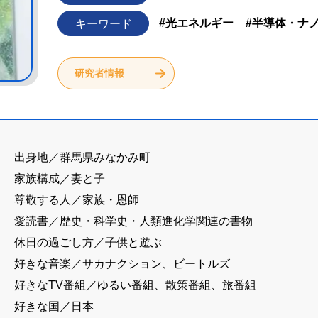
#光エネルギー
#半導体・ナ
キーワード
研究者情報
出身地／群馬県みなかみ町
家族構成／妻と子
尊敬する人／家族・恩師
愛読書／歴史・科学史・人類進化学関連の書物
休日の過ごし方／子供と遊ぶ
好きな音楽／サカナクション、ビートルズ
好きなTV番組／ゆるい番組、散策番組、旅番組
好きな国／日本