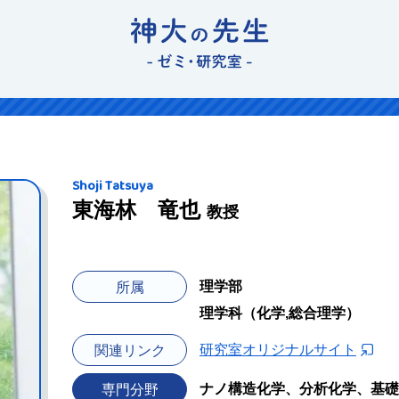
Shoji Tatsuya
東海林 竜也
教授
理学部
所属
理学科（化学,総合理学）
研究室オリジナルサイト
関連リンク
ナノ構造化学、分析化学、基礎
専門分野