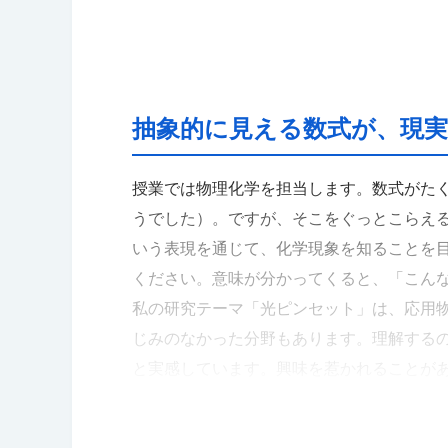
します。新しい化学分野を築くことが私の
抽象的に見える数式が、現
授業では物理化学を担当します。数式がた
うでした）。ですが、そこをぐっとこらえ
いう表現を通じて、化学現象を知ることを
ください。意味が分かってくると、「こん
私の研究テーマ「光ピンセット」は、応用
じみのなかった分野もあります。理解する
と実感しています。興味を惹かれることが
新しい発見があり、やがては自分が生き生