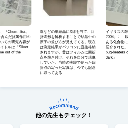
時代。自分で考え、選択する絶好のチャンスです。しかも学生時
代は気力、体力ともに充実していて自由度100％。やりたいことを
精一杯やれる時期ですから、そこでぜひ好きなことや得意分野を
見つけて打ち込んでください。
Chem. Sci.,
塩などの単結晶にX線を当て、回
イギリスの雑誌、
銀を含んだ抗菌作用の
折図形を解析することで結晶中の
2004』に
ついての研究内容が
原子の並び方が見えてくる。現在
ある化合物に
トルは「Silver
は測定結果がパソコンに直接格納
紹介された。タ
e out of the
されますが、昔はフィルムに回折
bug-beaters c
点を焼き付け、それを自分で現像
dark」
していた。当時の実験で使った回
折点の写った写真は、今でも記念
に取ってある
他の先生もチェック！