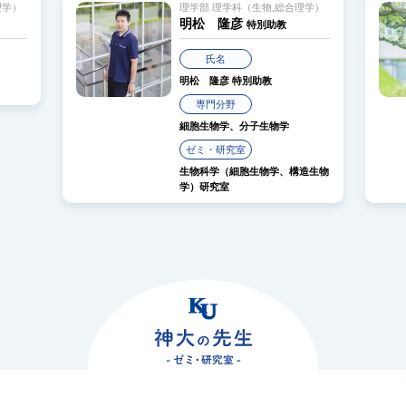
理学）
理学部 理学科（生物,総合理学）
明松 隆彦
特別助教
氏名
明松 隆彦
特別助教
専門分野
細胞生物学、分子生物学
ゼミ・研究室
生物科学（細胞生物学、構造生物
学）研究室