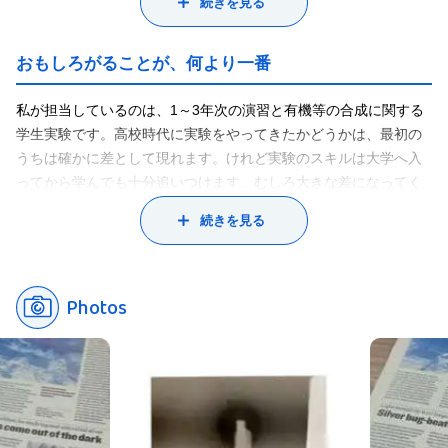
続きを見る
い化合物を作ることが目標です。
また銀の周辺環境を変えてさまざまな性質を引き出すことも、研
究テーマの一つです。最近、デオドラントスプレーにも銀が配合
おもしろがることが、何より一番
されているものがあります。銀には細菌の繁殖を押さえる力があ
るのですが、細菌のどこにどう作用しているのかということは、
私が担当しているのは、1～3年次の演習と有機等の合成に関する
いろんな説があり、実はハッキリ分かっていません。また、銀は
学生実験です。高校時代に実験をやってきたかどうかは、最初の
金同様、アクセサリーに使われますが、銀を含む化合物は放って
うちは確かに差として現れます。けれど実験のスキルは大学へ入
おくと変色する場合があります。それは銀を含む物質が銀の周り
ってから学んでも十分追いつけます。むしろ大きな差になってく
の環境によっては性質が変わりやすくなるということを示してい
るのは「よく見る」ことや「自分で考える」ことに取り組み始め
続きを見る
ます。ですから銀にとって心地いい状態を作り出すことは、性質
るかどうか、です。そして何より「おもしろがる」ことができる
を安定させたり、自分たちが望むいろいろな性質を引き出すこと
かどうか。そこが一番大きなポイントなのです。興味を持ったこ
へとつながるのです。このように銀の周りの環境を変えて予想し
とをおもしろがって、もっと知りたいと思えることが、実は
た性質を出すことができるかを調べることは、とてもわくわくし
Photos
後々、活きる。おもしろがれる人が、伸びるように思います。ま
ます。
た、神大は実験器具、装置も充実しているので、化学の勉強をス
こういった研究はうまくいく時といかない時がありますが、たと
タートするにはいい環境だと思います。
えうまくいかなくても、銀の新しい性質に気付かされるというお
大学というのは、高校時代までのように先生に言われたことだけ
もしろさもあります。
をやるのではなく、履修内容からすべて自分で決定していく場所
です。おもしろい、なぜだろう、また知りたいことを見つけて能
動的に取り組んでいけば、自由にやりたいことができるのが大学