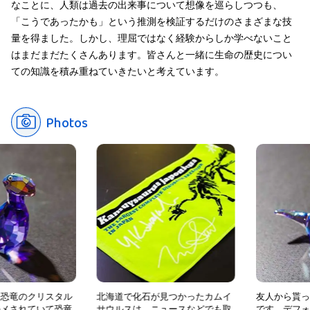
なことに、人類は過去の出来事について想像を巡らしつつも、
「こうであったかも」という推測を検証するだけのさまざまな技
量を得ました。しかし、理屈ではなく経験からしか学べないこと
はまだまだたくさんあります。皆さんと一緒に生命の歴史につい
ての知識を積み重ねていきたいと考えています。
Photos
クリスタル
北海道で化石が見つかったカムイ
友人から貰った恐竜
ていて恐竜
サウルスは、ニュースなどでも取
です。デフォルメさ