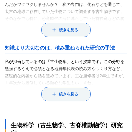
んだかワクワクしませんか？ 私の専門は、化石などを通じて、
太古の地球に存在していた生物について調査する古生物学です。
そのなかでも特に、恐竜時代の海に暮らしていた首長竜などの爬
虫類について、化石の形から分類や部位を調べる研究をしていま
続きを見る
す。
発掘されたばかりの化石は、どんな生物が残した痕跡なのかほと
んどわかりません。そうした化石に対し、過去の論文を集めた
知識より大切なのは、積み重ねられた研究の手法
り、ときには現地に標本を見に行ったりしながら調査を重ね、
「首長竜の首の骨」「アメリカで見つかっている恐竜の脚の骨」
私が担当しているのは「古生物学」という授業です。この分野を
といったように、種類を特定していきます。
勉強するうえで必須となる地質年代表の読み方やつくり方など、
この研究において大切なのは、論文に化石の形などの情報を残す
基礎的な内容から話を進めています。主な履修者は2年生ですが、
「記載」という仕事です。詳細な情報をデータ化して残しておく
１年次から履修している熱心な学生もいますね。
ことで、わざわざ海外を訪れて現物を確認する必要がなくなりま
私の授業は、恐竜や古代の生物が好きで履修してくれる学生が多
続きを見る
す。また、化石は形あるものなので、壊れたり紛失したりしてし
いのですが、生物の名前やデータを丸暗記することはそれほど重
まう可能性もあります。そういった場合でも「記載」さえしてお
要ではありません。そうした単なる知識よりも、地質年代表の読
けば、化石に関する基礎的な情報を半永久的に残しておくことが
み方や恐竜を分類する手法など、過去の研究者たちが積み上げて
できるのです。
きた考え方についてしっかりと理解してほしいと思っています。
生物科学（古生物学、古脊椎動物学）研究
種類のわからない化石をずっと眺めていると、「あの生物のあの
ニュースなどでは大発見ばかりが取り上げられていますが、そう
部位かもしれない！」とパズルのように急に謎が解けるタイミン