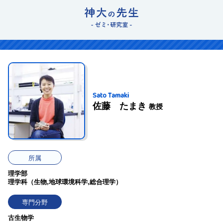
Sato Tamaki
佐藤 たまき
教授
所属
理学部
理学科（生物,地球環境科学,総合理学）
専門分野
古生物学