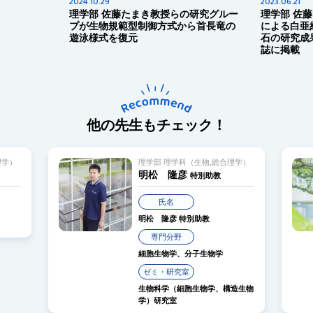
2024.10.29
2023.06.21
理学部 佐藤たまき教授らの研究グルー
理学部 佐藤たまき
プが生物規範型制御方式から首長竜の
による⽩亜紀後期
遊泳様式を復元
⽯の研究成果がCretac
誌に掲載
他の先生もチェック！
学）
理学部 理学科（生物,総合理学）
明松 隆彦
特別助教
氏名
明松 隆彦
特別助教
専門分野
細胞生物学、分子生物学
ゼミ・研究室
生物科学（細胞生物学、構造生物
学）研究室