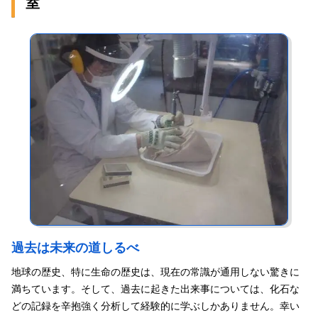
した大発見の裏には膨大な先行研究の積み重ねがあるのです。そ
室
グがあります。研究をしていて一番楽しいのは、その瞬間です
して、自分自身も未来の研究者たちの支えになっているというこ
ね。
とを意識しながら、研究に取り組んでもらいたいと考えていま
また、古生物学の研究を通じて、数億年という時間のなかで、さ
す。
まざまな生物が進化や絶滅を繰り返してきたという、壮大な地球
古生物学の研究に向いているのは、人から教わったことを鵜呑み
の歴史に触れることができます。そして、その積み重ねの先に私
にせず、自分で調べて納得する人です。最近は、インターネット
たちがいるという事実を強く実感することもできます。未来のこ
で手に入れた情報を事実だと捉えてしまう人が増えているように
とは過去の積み重ねから学ぶしかありません。化石は私たちに変
感じます。そんななかで、「どのような根拠で結論が導かれたの
わりゆく地球の姿を伝え、生物が環境に適応してきた歴史を教え
か」「最新の研究ではどうなっているのか」「他の論文にはどの
てくれるのです。
ように記されているのか」など、自らとことん突き詰めて調べら
れる学生は、研究者としての素質を持っていると思います。
学生時代は失敗しても許される期間です。人は挫折を経験し、そ
こから立ち直ることによって大きく成長することができると思う
ので、失敗を恐れず新しいことにどんどん挑戦してください！
過去は未来の道しるべ
地球の歴史、特に生命の歴史は、現在の常識が通用しない驚きに
満ちています。そして、過去に起きた出来事については、化石な
どの記録を辛抱強く分析して経験的に学ぶしかありません。幸い