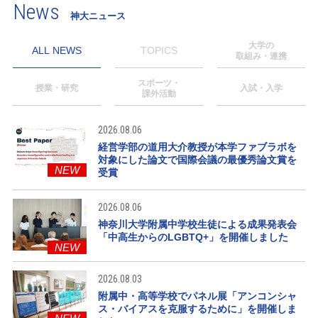
News
神大ニュース
大学の
ALL NEWS
TOPICS
取組み・連携
スポーツ・
授業・研究
入試・入学
課外活動
2026.08.06
経営学部の道用大介教授が本学ファブラボを
対象にした論文で国際会議の最優秀論文賞を
NEW
受賞
2026.08.06
神奈川大学附属中学校生徒による成果発表会
「中高生からのLGBTQ+」を開催しました
NEW
2026.08.03
附属中・高等学校でパネル展「アンコンシャ
ス・バイアスを克服するために」を開催しま