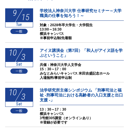
9
学校法人神奈川大学 仕事研究セミナー～大学
15
職員の仕事を知ろう！～
Tue
対象：2028年卒大学生・大学院生
13:00～16:30
一般
横浜キャンパス
※事前申込制/先着順
10
アイヌ講演会（第7回）「和人がアイヌ語を学
3
ぶということ」
Sat
共催：神奈川大学人文学会
15：30～17：00
一般
みなとみらいキャンパス 米田吉盛記念ホール
入場無料/事前申込制
10
法学研究所主催シンポジウム 「刑事司法と福
3
祉 -刑事司法における高齢者の入口支援と出口
支援 -」
Sat
13：30～17：30
一般
横浜キャンパス
3号館305講堂（オンラインあり）
※登録が必要です