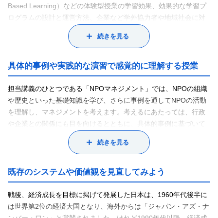
Based Learning）などの体験型授業の学習効果、効果的な学習プ
ログラムの設計と運営方法、企業など学外協力者や地域社会に対
する意義などについて研究しています。また、こうした授業やプ
続きを見る
ロジェクトが地域課題の解決につながることも期待できるため、
若者と地域社会の協働による地域活性化の方策や可能性について
実践を通じた検証を行っています。
具体的事例や実践的な演習で感覚的に理解する授業
大学で化学を学び、卒業後は食品メーカーの研究開発部門で商品
開発に関する仕事をしていました。その後、中小企業の事業支援
担当講義のひとつである「NPOマネジメント」では、NPOの組織
を行う社団法人で、企業の人材確保および人材育成支援に携わ
や歴史といった基礎知識を学び、さらに事例を通してNPOの活動
り、学生のインターンシップの仲立ちなどを行っているうち、学
を理解し、マネジメントを考えます。考えるにあたっては、行政
生へのキャリア支援等について専門的に学んでみたいと思うよう
や企業との関係にも目を向けるとともに、具体的事例に基づいて
になりました。社会人大学院のキャリアデザイン学専攻で学際的
考察します。具体的事例を参照することで、民間非営利セクター
続きを見る
に学び、基本的な知識ももちろん身に付きましたが、なにより“ど
の意義や重要性の高まりを感覚的に理解してもらいたいと考えて
う働くか、どう生きるか”ということについて考えを深められたよ
います。
うに思います。
「マネジメントプログラム」では、大学近隣の企業やNPO等と連
既存のシステムや価値観を見直してみよう
その後、大学の地域連携活動のコーディネートなどに携わり、地
携し、プロジェクト形式で課題に取り組みます。企業やNPO等か
域の中小企業の方々と接する機会が多くなりました。その土地に
らの課題に対し、実施計画作成、情報収集、課題解決の実施、評
戦後、経済成長を目標に掲げて発展した日本は、1960年代後半に
根ざし、地域の特色を生かしたさまざまな仕事に従事している皆
価、報告まで一連のプロセスを経験します。実社会の課題に取り
は世界第2位の経済大国となり、海外からは「ジャパン・アズ・ナ
さんの話を聞いていると、地域の中小企業の魅力は、地域社会と
組むため、授業時間外に学外活動を行うこともありますが、こう