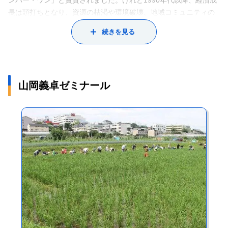
ンバー・ワン」と賞賛されました。けれど1990年代以降、経済成
のつながりから生まれているということがわかります。このネッ
いった活動を通して、実社会で求められる能力を身に付けること
長は頭打ちとなり、資源の枯渇や環境破壊、地域コミュニティの
トワークに大学がからめば、これまであまり交流がなかった学生
ができます。また、ふだんなかなか知ることのできない横浜や神
崩壊、働く人のメンタルヘルス、原発事故など、経済最優先時代
続きを見る
と地域社会に結びつきが生まれます。そして、若い感性を必要と
奈川の産業や、地域特性について理解を深める機会にもなるでし
の価値観を見直さざるを得ない課題が頻出しています。このよう
している地域社会にとっては学生がカンフル剤となり、一方学生
ょう。
な社会の過渡期において、これまでの価値観に従っていたので
は、地域の魅力的な大人との出会いから多くのことを学び、成長
は、社会の中に自分を位置づけていくことは難しいでしょう。
できるのではないでしょうか。これまでの自身の企業人としての
皆さんは近い将来、社会に出ていきます。その際、現状の社会シ
経験や、大学院で学んだことをフル活用し、大学と地域社会の連
山岡義卓ゼミナール
ステムや既存の価値観に自分を合わせるだけではなく、世の中で
携を進めていきたいと考えています。
起きているさまざまな出来事に目を向け、これから社会がどのよ
うになっていくかを見極めると同時に、自分たちや後に続く世代
にとって望ましい社会を自ら構想し、その実現を目指して行動し
てほしいと思います。とはいえ、学生のうちはまだあまりピンと
こないかもしれません。まずは身近なところに目を向け、「あ
れ、これ、おかしくない？」と感じることがあったら、なぜそう
なっているのか、このままでいいのか、あるべき姿はどんな姿
か、それに対して自分は何ができるか、といったことを考えてみ
てください。一人ひとりのそんな小さな積み重ねが、世の中を変
えていくはずです。ぜひ、世界に誇れる豊かな新しい社会を共に
創っていきましょう。とてもわくわくすることだと思いません