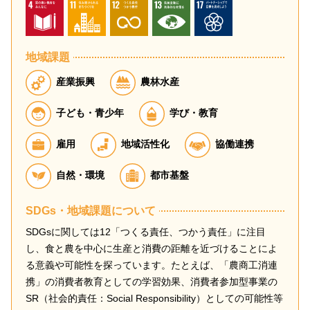
地域課題
産業振興
農林水産
子ども・青少年
学び・教育
雇用
地域活性化
協働連携
自然・環境
都市基盤
SDGs・地域課題について
SDGsに関しては12「つくる責任、つかう責任」に注目
し、食と農を中心に生産と消費の距離を近づけることによ
る意義や可能性を探っています。たとえば、「農商工消連
携」の消費者教育としての学習効果、消費者参加型事業の
SR（社会的責任：Social Responsibility）としての可能性等