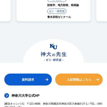
財政学、地方財政、租税論
人材開発
ゼミ・研究室
ゼミ・研
青木宗明ゼミナール
浅海典子
資料請求
入試情報はこちら
神奈川大学公式HP
[横浜キャンパス] 〒221-8686 神奈川県横浜市神奈川区六角橋3-27-1／TEL：045-