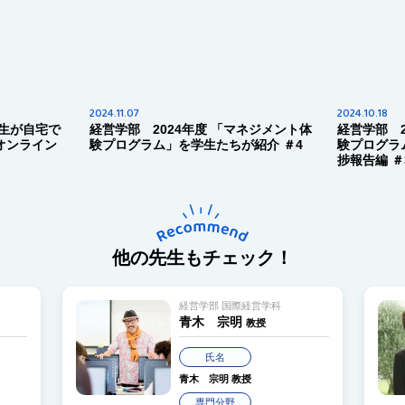
7
2024.10.18
 2024年度 「マネジメント体
経営学部 2024年度 「マネジメン
グラム」を学生たちが紹介 ＃4
験プログラム」を学生たちが紹介 
捗報告編 ＃3
他の先生もチェック！
経営学部 国際経営学科
経営学部 
青木 宗明
浅海 
教授
氏名
氏名
青木 宗明
教授
浅海 典
専門分野
専門分