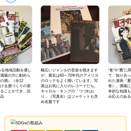
幅広いジャンルの音楽を聴きます
“食”や“農”に関わる地域活動を通し
が、最近は60～70年代のアメリカ
て、知り合った酒蔵の方に勧めら
のロックをよく聴いています。写
れた漫画『夏子の酒』（全12
真はお気に入りのレコードたち。
巻）。酒蔵における酒づくりの基
キャロル・キングの「つづれお
本的な知識も得ることができ、読
り」（写真右）はジャケットも含
み応えのある作品
め名盤です