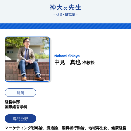
Nakami Shinya
中見 真也
准教授
所属
経営学部
国際経営学科
専門分野
マーケティング戦略論、流通論、消費者行動論、地域再生化、健康経営