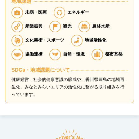
地域課題
未病・医療
エネルギー
産業振興
観光
農林水産
文化芸術・スポーツ
地域活性化
協働連携
自然・環境
都市基盤
SDGs・地域課題について
健康経営、社会的健康意識の醸成や、香川県豊島の地域再
生化、みなとみらいエリアの活性化に繋がる取り組みを行
っています。