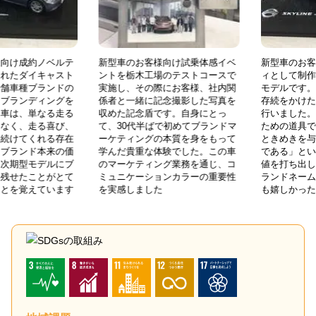
ベルテ
新型車のお客様向け試乗体感イベ
新型車のお客様向け成約
ャスト
ントを栃木工場のテストコースで
ィとして制作されたダイ
ンドの
実施し、その際にお客様、社内関
モデルです。老舗車種ブ
ングを
係者と一緒に記念撮影した写真を
存続をかけたリブランデ
る走る
収めた記念盾です。自身にとっ
行いました。「車は、単
喜び、
て、30代半ばで初めてブランドマ
ための道具ではなく、走
る存在
ーケティングの本質を身をもって
ときめきを与え続けてく
来の価
学んだ貴重な体験でした。この車
である」というブランド
ルにブ
のマーケティング業務を通じ、コ
値を打ち出し、次期型モ
がとて
ミュニケーションカラーの重要性
ランドネームを残せたこ
います
を実感しました
も嬉しかったことを覚え