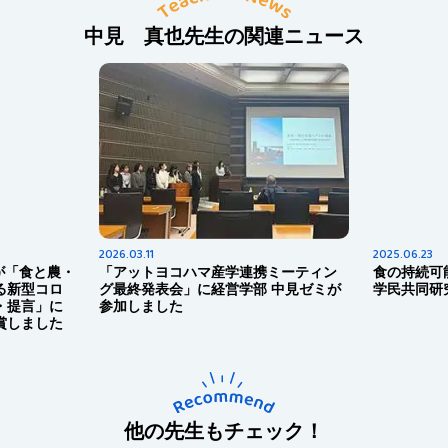
中見 真也先生の関連ニュース
2026.03.11
2025.06.23
・
「アットヨコハマ産学連携ミーティン
食の持続可能性×食の
グ最終発表会」に経営学部 中見ゼミが
学民共同研究プロジェ
参加しました
他の先生もチェック！