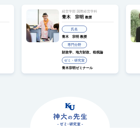
経営学部 国際経営学科
青木 宗明
教授
氏名
青木 宗明
教授
専門分野
財政学、地方財政、租税論
ゼミ・研究室
青木宗明ゼミナール