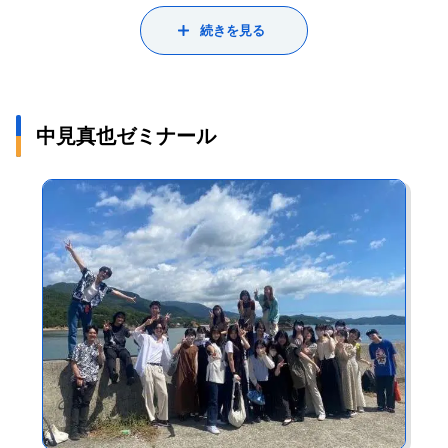
ーケティングの面白さを伝えたい。そして、世の中から認められ
してできない仕事だと思います。ただ、魔法をかけるのは簡単で
続きを見る
る本物のマーケターに育ってほしいと願っています。
はありません。人を理解するために、たくさんの人と出会い、い
「自分たちは何者なのか」という問いは、マーケティングを行う
ろいろな経験を積んでください。学生時代は失敗ができる貴重な
において欠かせない視点です。さまざまな価値観が存在する今日
機会です。何事も「まずやってみる」ことを心がけてほしいです
において、自分の足元（ポジショニング）がぐらついていては、
ね。多少の失敗は気にしなくてかまいません。私も数え切れない
中見真也ゼミナール
他人の価値観を受け入れることは到底できません。皆さんは日本
ほど失敗や挫折を経験してきました。それが「次こそは！」とい
の歴史や文化をどれだけ知っていますか。海外の人に対し、日本
うモチベーションの源になったり、「自分は何がしたいのか」と
のことをきちんと言葉で説明することはできますか。マーケティ
考えたりするきっかけになりました。「好きこそものの上手な
ングを学ぶ上で重要な視点、それは、外から日本を見る視点、そ
れ」ということわざがあります。学生時代にたくさんのことを経
して、日本から外を見る視点、すなわち、「グローバル」、「ロ
験して、「これだけは誰にも負けない」という大好きなことを探
ーカル」両方の視点を併せ持つことが今後重要となるのです。そ
し続けてください。それが、将来やりたい仕事になると思うので
の際、語学の重要性は欠かせません。是非、 学生時代に、授業や
す。
ゼミ、そして、留学等を通じ、“グローカル”な人材に育っていって
欲しいと切に願っています。