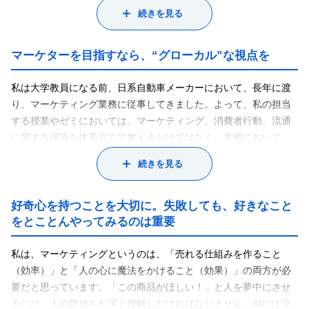
究しています。
続きを見る
お客様がヤオコーにどんな印象を持っているのかを店頭でお客様
に調査したことがあるのですが、特徴的だったのは「食に関する
困りごとを解決してくれる」という意見でした。例えば、店内で
マーケターを目指すなら、“グローカル”な視点を
の調理販売は今や珍しくありませんが、ヤオコーではそれぞれの
顧客の家庭環境に見合ったメニュー提案を行っていて、これがと
私は大学教員になる前、日系自動車メーカーにおいて、長年に渡
ても好評です。お客様は「モノを買う」ためではなく、「ヤオコ
り、マーケティング業務に従事してきました。よって、私の担当
ーへ行く」こと自体を目的にしているのです。スタッフ一人一人
する授業やゼミにおいては、マーケティング、消費者行動、流通
にある程度権限を持たせ、顧客視点に基づき、上司に相談せず、
に関する理論を体系立てて教えるだけではなく、実務において、
自分の判断で行動することができるのがヤオコー従業員の大きな
マーケティング業務がどのような役割を果たしているのかを具体
続きを見る
特徴です。
例を交えながら教えています。また、私の授業やゼミの特徴とし
その結果、お客様の求めるものを素早く提供でき、「モノを売
ては、現役のマーケティングに関わる経営幹部の方々を招聘した
る」のではなく、「食に関するライフスタイルを提案する」とい
講義も行っています。今まさに企業の第一線で活躍しているマー
好奇心を持つことを大切に。失敗しても、好きなこと
うヤオコー独自の文化につながっています。
ケティングに関わる経営幹部の方々の話を聞くことは、学生たち
をとことんやってみるのは重要
このように、小売企業のイノベーションプロセスを3つの視点（店
にとって、大いに刺激になることでしょう。マーケティングの教
頭マーケティング視点、経営的視点、場（コミュニティ）におけ
科書で語られている理論だけを勉強するのではなく、「生きた学
私は、マーケティングというのは、「売れる仕組みを作ること
る価値共創視点）から複眼的に分析するマーケティング研究を行
問」として、楽しみながらマーケティングを理解してほしいので
（効率）」と「人の心に魔法をかけること（効果）」の両方が必
っています。
す。マーケティングは、右脳と左脳をバランスよく使う、オーケ
要だと思っています。「この商品がほしい！」と人を夢中にさせ
ストラの指揮者のような仕事です。1人でも多くの皆さんにこのマ
るには、人の気持ちを深く理解しなければなりません。AIには決