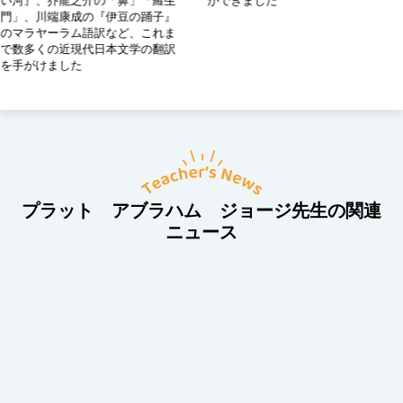
龍之介の「鼻」「羅生
ができました
い河』、
康成の『伊豆の踊子』
門」、川
ラム語訳など、これま
のマラヤ
近現代日本文学の翻訳
で数多く
した
を手がけ
プラット アブラハム ジョージ先生の関連
ニュース