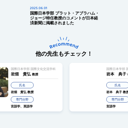
2025.06.01
国際日本学部 プラット・アブラハム・
ジョージ特任教授のコメントが日本経
済新聞に掲載されました
他の先生もチェック！
際文化交流学科
国際日本学部 国際文化交流学科
岩本 典子
教授
教授
氏名
岩本 典子
教授
専門分野
言語学