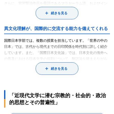
さらに、宮沢賢治作品を母語であるマラヤーラム語、およびイン
ド英語への翻訳・出版も頻繁に行ってきました。現在も宮沢賢治
続きを見る
の心像スケッチである『春と修羅』の詩のマラヤーラム語訳を試
みています。また、石川啄木の『一握の砂』と『悲しき玩具』の
マラヤーラム語訳、研究論文の執筆・刊行なども行っています。
異文化理解が、国際的に交流する能力を備えてくれる
私は、1977年にニューデリーのネルー大学に入学し、日本語を学
び始めました。その後、国の奨学金を得て大学院に進み、日本語
国際日本学部では、複数の授業を担当しています。「世界の中の
だけでなく、日本文学や日本文化史も学んでいきます。そして、
日本」では、古代から現代までの日印関係を時代別に詳しく紹介
1983年から自動車メーカー・スズキのインド合弁会社に就職し
しています。また、「国際日本文化論」では、日本文化の海外へ
て、技術翻訳を手がけた後、1987年に日本の文部省（当時）の奨
の普及における日本文学の役割について、翻訳論を踏まえながら
学金を得て、早稲田大学に留学し、日本文学を本格的に研究しま
英語で講義しています。「国際宗教論」ではインド発祥の４つの
続きを見る
した。1996年に研究成果を論文にまとめ、ネール大学の博士号を
宗教（ヒンドゥー教、ジャイナ教、仏教、シク教）を紹介しなが
取得しました。1989年に日本から帰国して1990年にネール大学の
ら、世界の平和や発展のために宗教が果たす役割、宗教間の紛
日本語学科の教員となり、2024年まで教授職を続けました。その
争・対立が当事者に与えている苦しみなどについて講義していま
間、3年に1回ほど日本を訪れ、日本文学や文化に関するさまざま
す。
「近現代文学に潜む宗教的・社会的・政治
な研究活動を行ってきました。2012年には、京都の法蔵館という
異文化理解を深めることによって、国家間や民族間の関係をより
出版社から『宮澤賢治の深層:宗教からの照射』という書籍を出
よいレベルへ引き上げることができます。現在、世界に起こって
的思想とその普遍性」
版。2024年には、これまでの日本文学研究の取り組みに対し、内
いる紛争や戦争はすべて、お互いを理解し、尊敬し合えていない
閣府から旭日中綬章をいただくことができました。
ことに起因していると思います。国籍や人種、民族、宗教、言語