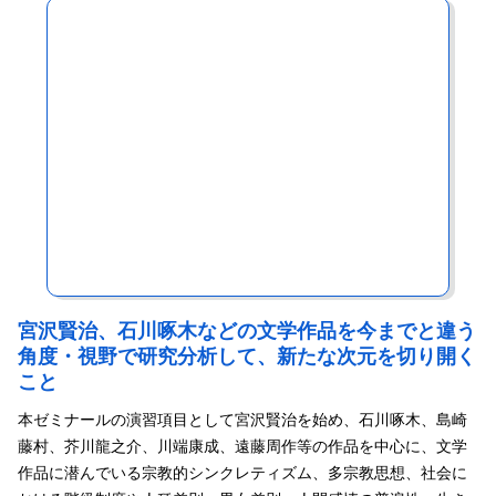
が違っていても人間は基本的に同じです。より多くの国々の文
化、文学、宗教などを学び、そこから獲得する知識は、国際的に
交流する能力を備えてくれると信じています。
私の授業を受けている学生の中には、インドに興味を持ち、実際
に訪問したいという人も増えています。グローバル化の時代にお
いて、南アジアへの理解を深めることは非常に重要だと思いま
す。インドでは日本のアニメや漫画が人気を集めており、それを
きっかけに日本語を学ぶ若者も増えています。すでに日本では多
くのインド人エンジニアが働いており、インドから日本への観光
客も増加傾向にあります。将来的に日印関係はさらに強化されて
いくでしょう。私の授業をきっかけにインドだけでなく、さまざ
まな異文化に触れ、国際理解を深めていってほしいと思います。
宮沢賢治、石川啄木などの文学作品を今までと違う
角度・視野で研究分析して、新たな次元を切り開く
こと
本ゼミナールの演習項目として宮沢賢治を始め、石川啄木、島崎
藤村、芥川龍之介、川端康成、遠藤周作等の作品を中心に、文学
作品に潜んでいる宗教的シンクレティズム、多宗教思想、社会に