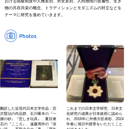
おける階級制度や人種差別、男女差別、人間感情の普遍性、生き
物の共存共栄の概念、トラディションとモダニズムの対立などを
テーマに研究を進めていきます。
Photos
現代日本文学作品：宮
これまでの日本文学研究、日本文
翻訳した
品群、石川啄木の『一
化研究の成果が日本政府に認めら
沢賢治の
悲しき玩具』、夏目漱
れ、2016年に外務大臣表彰、2024
握の砂』
ろ』、遠藤周作の『深
年春に旭日中綬章をいただくこと
石の『こ