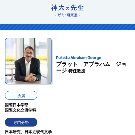
Pullattu Abraham George
プラット アブラハム ジョ
ージ
特任教授
所属
国際日本学部
国際文化交流学科
専門分野
日本研究、日本近現代文学