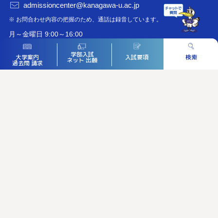
admissioncenter@kanagawa-u.ac.jp
※ お問合わせ内容の把握のため、通話は録音しています。
月～金曜日 9:00～16:00
※ 土・日・祝日は休み
学部入試
入試要項
検索
大学案内
ネット
出願
過去問
請求
神奈川大学公式サイト
神大を知る
入試ガイド
イベント・見学
大学院入試