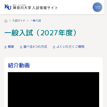
ME
入試ガイド
一般入試
一般入試（2027年度）
概要
選べる4つの方式
よくいただくご質問
紹介動画