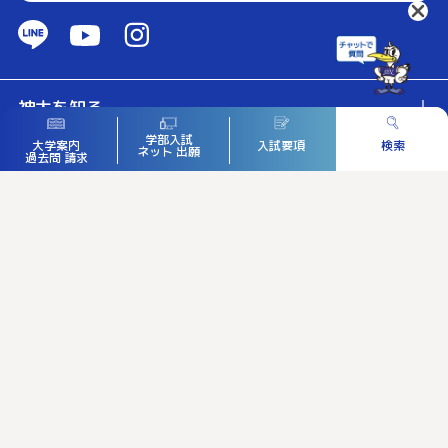
神大を知る
学部入試
入試要項
検索
大学案内
ネット
出願
過去問
請求
入試ガイド
イベント・見学
大学院入試
個人情報保護方針
アドミッションポリシー
Copyright © Kanagawa University. All Rights Reserved.