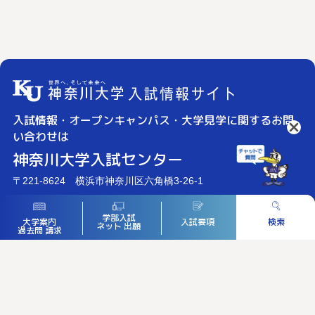
入試情報・オープンキャンパス・大学見学に関するお問
い合わせは
神奈川大学入試センター
〒221-8624 横浜市神奈川区六角橋3-26-1
045-481-5857
（直通）
学部入試
入試要項
検索
大学案内
045-481-5759
ネット
出願
過去問
請求
admissioncenter@kanagawa-u.ac.jp
※ お問合わせ内容の把握のため、通話は録音しています。
月～金曜日 9:00～16:00
※ 土・日・祝日は休み