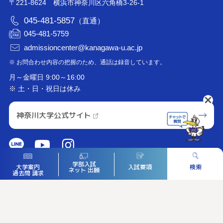
〒221-8624 横浜市神奈川区六角橋3-26-1
045-481-5857
（直通）
045-481-5759
admissioncenter@kanagawa-u.ac.jp
※ お問合わせ内容の把握のため、通話は録音しています。
月～金曜日 9:00～16:00
※ 土・日・祝日は休み
神奈川大学公式サイト
学部入試
入試要項
検索
大学案内
ネット
出願
過去問
請求
神大を知る
入試ガイド