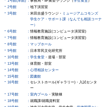
1号館(本館)
事務局・8F展望ラウンジ（
学生食堂
）
2号館
地下演習室
3号館
米田吉盛ラウンジ・
ミュージアムコモンズ
学生ケア・サポート課（なんでも相談コーナ
ー）
6号館
情報教育施設(コンピュータ演習室)
7号館
情報教育施設(コンピュータ演習室)
8号館
マップホール
9号館
日本常民文化研究所
10号館
学生食堂
・道場・部室
13号館
体育館・部室
14号館
心理相談センター
15号館
図書館
16号館
セレストホール(ギャラリー)・入試センタ
ー
17号館
室内プール
・実験棟
18号館
就職課/就職資料室