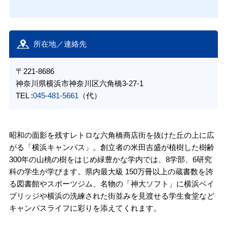
所在地／連絡先
〒221-8686
神奈川県横浜市神奈川区六角橋3-27-1
TEL :
045-481-5661
（代）
昭和の面影を残すレトロな六角橋商店街を抜けた丘の上に広
がる「横浜キャンパス」。創立者の米田吉盛が植樹した樹齢
300年の山桃の樹をはじめ緑豊かな学内では、8学部、6研究
科の学生が学びます。県内最大級 150万冊以上の蔵書数を誇
る図書館やスポーツジム、名物の「神大ソフト」に横浜ベイ
ブリッジや横浜の洗練された街並みを見渡せる学生食堂など
キャンパスライフに彩りを添えてくれます。