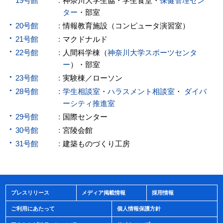
19号館
神奈川大学生協・学生食堂・
保健管理セン
ター
・部室
20号館
情報教育施設（コンピュータ演習室）
21号館
マクドナルド
22号館
人間科学棟（
神奈川大学スポーツセンタ
ー
）・部室
23号館
実験棟／ローソン
28号館
学生相談室
・
ハラスメント相談室
・
ダイバ
ーシティ推進室
29号館
国際センター
30号館
宮陵会館
31号館
建築ものづくり工房
プレスリリース
メディア掲載情報
採用情報
ご利用にあたって
個人情報保護方針