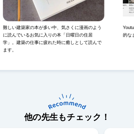
気さくに漫画のよう
Youtube.ch「集落町並みWalker
「日曜日の住居
的なまちを探訪し紹介
に癒しとして読んで
他の先生もチェック！