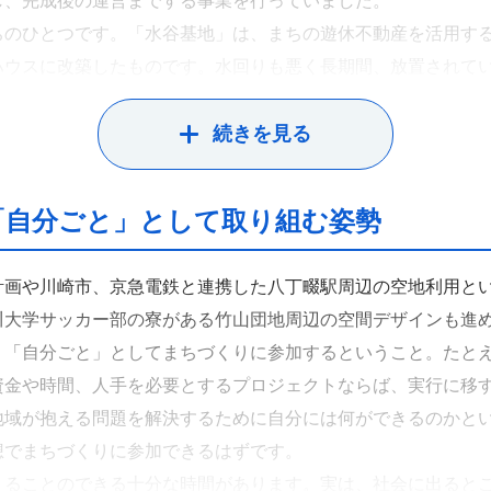
し、完成後の運営までする事業を行っていました。
ちのひとつです。「水谷基地」は、まちの遊休不動産を活用す
ハウスに改築したものです。水回りも悪く長期間、放置されて
兼仕事場として活用しています。そうした経験もあって、独立
した。
続きを見る
だけがまちづくりではありません。地域のお金の流れや不動産
、まち全体をデザインする。そして、住んでいる人がより楽し
「自分ごと」として取り組む姿勢
あり、私の研究テーマです。一方で、地域のイベントを主催す
想外の相乗効果が起こることもあります。「水谷基地」に住ん
計画や川崎市、京急電鉄と連携した八丁畷駅周辺の空地利用と
が楽しいからやっているというのもあるのですが（笑）。
川大学サッカー部の寮がある竹山団地周辺の空間デザインも進
、「自分ごと」としてまちづくりに参加するということ。たと
資金や時間、人手を必要とするプロジェクトならば、実行に移
地域が抱える問題を解決するために自分には何ができるのかと
想でまちづくりに参加できるはずです。
えることのできる十分な時間があります。実は、社会に出ると