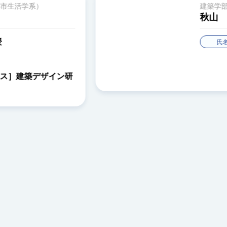
学部 建築学科（建築学系／都市生活学系）
山 晃士
特別助手
秋山 晃士
特別助手
氏名