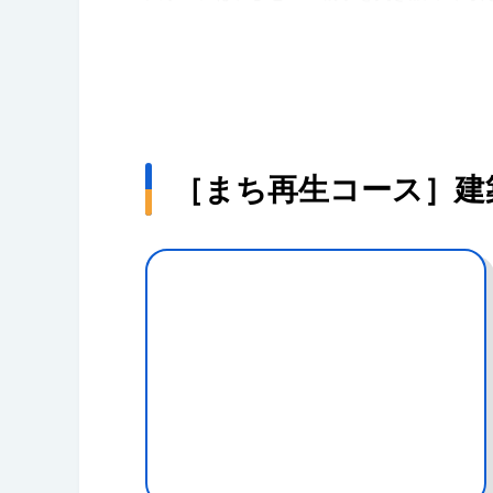
身、大学時代に時間をかけて考え、蓄積し
が、バイトでも遊びでも、何でもいいので
［まち再生コース］建