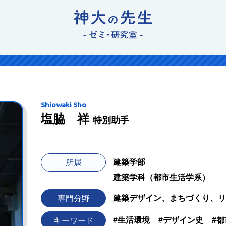
Shiowaki Sho
塩脇 祥
特別助手
建築学部
所属
建築学科（都市生活学系）
建築デザイン、まちづくり、リ
専門分野
#生活環境
#デザイン史
#
キーワード