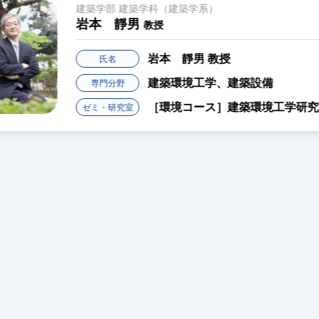
建築学部 建築学科（都市
上野 正也
准教授
上野 
氏名
まちづ
専門分野
研究室
［まち
ゼミ・研究室
室