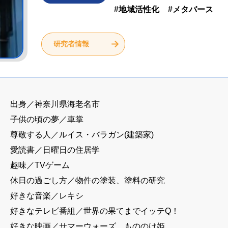
#地域活性化
#メタバース
研究者情報
出身／神奈川県海老名市
子供の頃の夢／車掌
尊敬する人／ルイス・バラガン(建築家)
愛読書／日曜日の住居学
趣味／TVゲーム
休日の過ごし方／物件の塗装、塗料の研究
好きな音楽／レキシ
好きなテレビ番組／世界の果てまでイッテQ！
好きな映画／サマーウォーズ、もののけ姫