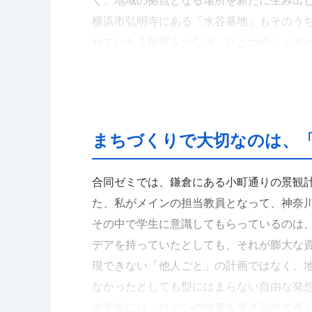
く、地域の拠点となる場所を新たに生み出
横浜市弘明寺にある「水谷基地」もそのう
れていた３部屋をつなげ、ひとつのシェア
スペースへと生まれ変わり、私自身も住居
用方法などを考える取り組みを行ってきま
単に建物をつくったり改築したりすること
コミュニティといった多様な情報を俯瞰し
まちづくりで大切なのは、
いく。それが「まちのリノベーション」で
民とつながることで、計画にはなかった予
合同ゼミでは、鎌倉にある小町通りの景観
験なのです。単純に地域の中に入り込むの
た、私がメインの担当教員となって、神奈
その中で学生に意識してもらっているのは
デアを持っていたとしても、それが膨大な
現できない「他人ごと」の計画ではなく、
なかったとしても型にはまらない自由な発
大学生には、ひとつの物事を突き詰めて考