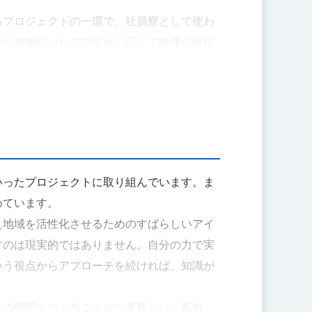
るプロジェクトの一環で、社員寮として使わ
いた建物だったのですが、広くて快適な居住
した後も地方自治体と一緒にまちの施設の運
会社が所有している物件の種類、住民同士の
く過ごせる空間になるようマネジメントして
るなど、自らまちの中に入って多くの地域住
でいるのも、自分にとってはひとつの実証実
いったプロジェクトに取り組んでいます。ま
めています。
え地域を活性化させるためのすばらしいアイ
すのは現実的ではありません。自分の力で実
いう視点からアプローチを続ければ、知識が
この時間をつくることが一番難しい。私自