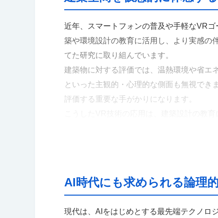
近年、スマートフォンの普及や手軽なVRゴ
築や環境設計の教育に活用し、より実感の
てた研究に取り組んでいます。
建築物に対する評価では、温熱環境や省エ
といった主観的・心理的な側面も無視でき
評価する重要な手がかりになります。
こうしたVR技術の応用は、建築設計の教育
て体感することで理解が格段に深まります
を得ることができれば、図面上では見落と
ていくのです。
従来のヘッドマウントディスプレイは高価
AI時代にも求められる論理
により、授業での大規模な活用も現実的に
でいます。
現代は、AIをはじめとする最先端テクノロ
例えば、一般的に「建築史」などの授業で