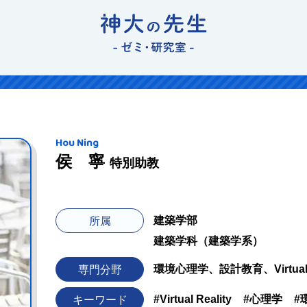
Hou Ning
侯 寧
特別助教
建築学部
所属
建築学科（建築学系）
環境心理学、設計教育、Virtual R
専門分野
#Virtual Reality
#心理学
#
キーワード