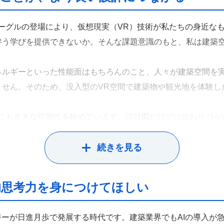
ーグルの登場により、仮想現実（VR）技術が私たちの身近な
伴う学びを提供できないか。そんな課題意識のもと、私は建築
ネルギーといった性能面はもちろんのこと、人々が建築空間を
ません。そのため、没入型のVR空間で建築物や観光地を体験し
にも大きな可能性を秘めています。設計図だけでは伝わりづら
。学生が自ら設計した空間をVRで再現し、「思ったより狭い」
されがちな問題にも自発的に向き合えるようになります。こう
続きを見る
で導入が難しい一方、スマートフォンを活用すれば、より手軽か
的思考力を身につけてほしい
なります。将来的には教育現場でより本格的に導入できるよう
ジーが日進月歩で発展する時代です。建築業界でもAIの導入が
は、建築物の構法や特徴などの知識を、紙媒体の資料やスライ