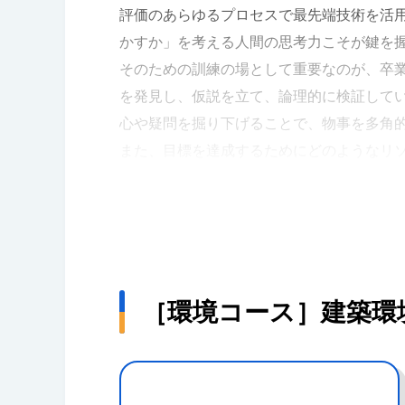
評価のあらゆるプロセスで最先端技術を活用
容を実感しづらいという課題があると思っ
かすか」を考える人間の思考力こそが鍵を
感への理解が深まるだけでなく、興味を持
そのための訓練の場として重要なのが、卒
にもたらすのではないかと期待しています
を発見し、仮説を立て、論理的に検証して
心や疑問を掘り下げることで、物事を多角
また、目標を達成するためにどのようなリ
でチームとして働く場面でも役立ちます。
する力を手に入れてほしいと思います。
［環境コース］建築環