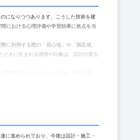
ものになりつつあります。こうした技術を建
空間における心理評価や学習効果に焦点を当
実際に利用する際の「居心地」や「満足感」
たときに生まれる感情や印象は、設計の質を
い空間の広がりやスケール感も、VRを通じ
「家具の大きさが合わない」といった気づき
したプロセスが、より良い設計へとつながっ
つ低コストにVR体験を提供できます。これ
、専用のアプリケーション開発にも取り組ん
急速に進められており、今後は設計・施工・
ドを使用して学習することが多く、学生が内