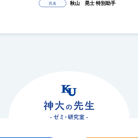
秋山 晃士
特別助手
氏名