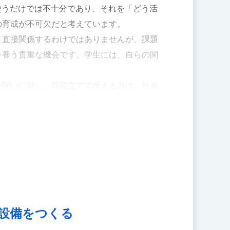
使うだけでは不十分であり、それを「どう活
を仮想空間で体感できれば、空間やスケール
の育成が不可欠だと考えています。
験型の授業は、建築の本質に迫る実感を学生
と直接関係するわけではありませんが、課題
を養う貴重な機会です。学生には、自らの関
た問いに対し、筋道立てて考える力は、社会
活用する姿勢を身につけ、ぜひ社会で通用
設備をつくる