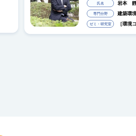
岩本 
氏名
建築環
専門分野
［環境
ゼミ・研究室