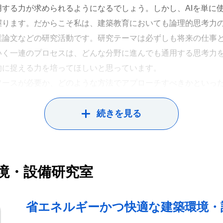
する力が求められるようになるでしょう。しかし、AIを単に
ています。こうした授業でも、VR技術を活用して歴史的建造物
握ります。だからこそ私は、建築教育においても論理的思考力
って学べるようになります。まるで旅行しながら学ぶような体
業論文などの研究活動です。研究テーマは必ずしも将来の仕事
。
いく一連のプロセスは、どんな分野に進んでも通用する思考力
的に捉える力を培ってほしいと思っています。
ソースが必要か、どのような方法でアプローチすべきかといっ
大学の4年間を通じて、常に新しい技術・知識を積極的に学習・
続きを見る
境・設備研究室
省エネルギーかつ快適な建築環境・