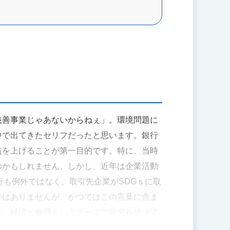
慈善事業じゃあないからねぇ」。環境問題に
中で出てきたセリフだったと思います。銀行
益を上げることが第一目的です。特に、当時
のかもしれません。しかし、近年は企業活動
行も例外ではなく、取引先企業がSDGｓに取
ではありませんが、かつてはこの言葉に含ま
す。経済と倫理というテーマで研究を続けて
てゼミ生の皆さんと議論しています。