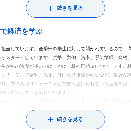
続きを見る
題で経済を学ぶ
を担当しています。全学部の学生に対して開かれているので、
からスタートしています。貨幣、労働、資本、景気循環、金融
学生からの質問が多いのは、やはり株や円相場についてです。
しょう。そこで金利、株価、外国為替相場の変動など、身近な
り、できるだけニュースなどで取り上げられている話題を扱い
どのトピックスにも触れていきます。
ために行うもので、経済学においては人間は自分自身の利益を
まれながらに持つ利己的な側面を増幅してしまう力があるよう
よう勧めています。献血は、何の対価もなしに自分の血液を提
続きを見る
。