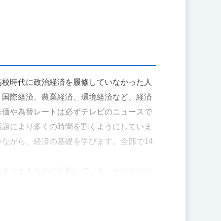
高校時代に政治経済を履修していなかった人
、国際経済、農業経済、環境経済など、経済
株価や為替レートは必ずテレビのニュースで
話題により多くの時間を割くようにしていま
ながら、経済の基礎を学びます。全部で14
大きくするために行動している、というのが
です。受講者の皆さんには、あまり嫌な人に
供するという利他的な行為で、利己的な行動