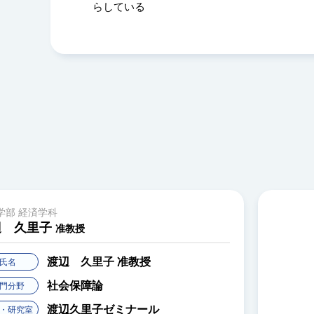
らしている
学部 経済学科
辺 久里子
准教授
渡辺 久里子
准教授
氏名
社会保障論
門分野
渡辺久里子ゼミナール
・研究室