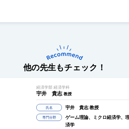
他の先生もチェック！
経済学部 経済学科
宇井 貴志
教授
宇井 貴志
教授
氏名
ゲーム理論、ミクロ経済学、
専門分野
済学