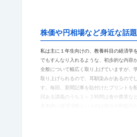
株価や円相場など身近な話
私は主に１年生向けの、教養科目の経済学
でもすんなり入れるような、初歩的な内容
全般について幅広く取り上げていますが、
取り上げられるので、耳馴染みがあるので
す。毎回、新聞記事を貼付けたプリントを配
回ある講義のうち１～２時間は食や農業な
基本的に経済活動というのは自分の利益の
前提です。そのためか、経済学には人が生
はなってほしくないので、時々献血をする
である経済行為とは正反対のことですから