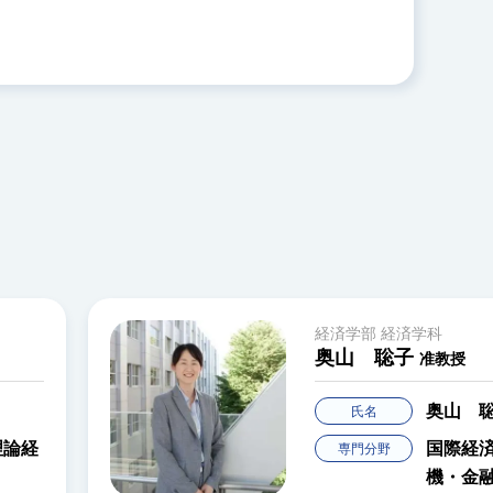
経済学部 経済学科
奥山 聡子
准教授
奥山 
氏名
理論経
国際経
専門分野
機・金