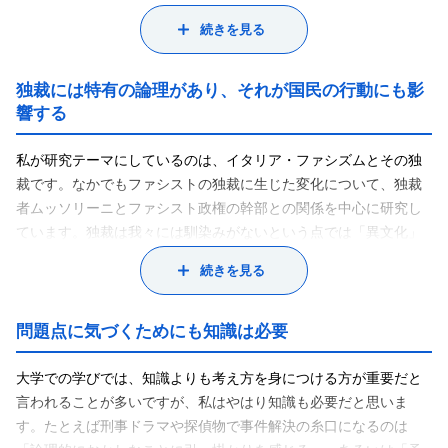
治は我々の生活に大きな影響を与えます。たとえば日々の買い物
続きを見る
で私たちが支払う消費税の税率を決めるのは政治です。また、つ
い先日、選挙権年齢が18歳以上に引き下げられました（2015年6
月17日成立 改正公職選挙法）。これによって最も大きな影響を受
独裁には特有の論理があり、それが国民の行動にも影
けるのが、まさに今、 高校生、あるいは大学生である年代の皆さ
響する
んです。このように政治によって国としての方向性が決まりま
す。そして日本の政治の仕組みや法律などは主にヨーロッパをお
私が研究テーマにしているのは、イタリア・ファシズムとその独
手本にしてきたので、ヨーロッパにおける政治のあり方やその歴
裁です。なかでもファシストの独裁に生じた変化について、独裁
史を学ぶことは、日本の政治を考える際にも重要な意味を持って
者ムッソリーニとファシスト政権の幹部との関係を中心に研究し
います。
ています。独裁は我々には馴染みがないという点では「異文化」
担当科目の「比較政治学 I 」では主に外国の政治を素材にしなが
のようなものです。実際のところ、独裁の下で暮らしている人々
続きを見る
ら、政治学の考え方に触れてもらっています。「比較政治学 II 」
の言葉は、そのまま読んでも意味が分からない場合があります。
では地方自治や地方行政に関連する分野として、連邦制とヨーロ
ところが、それぞれの独裁には特有の論理や「常識」があるの
ッパ統合を取り上げます。「ヨーロッパ政治」では19世紀以前の
で、その背景が分かれば疑問が氷解したり、予想外の意味が浮か
問題点に気づくためにも知識は必要
ヨーロッパを対象にして、我々に馴染みのある政治の仕組みがで
び上がってきたりするのです。独裁政権下では、特に一般の人の
きてくる過程について考察します。「ヨーロッパ政治史」では20
生活も、政治の影響を受けやすいんですね。だからその独裁政権
大学での学びでは、知識よりも考え方を身につける方が重要だと
世紀のヨーロッパの政治を取り上げます。「ヨーロッパ政治」
を率いる人々が何を考えていたのかが分からないと、人々の行動
言われることが多いですが、私はやはり知識も必要だと思いま
「ヨーロッパ政治史」では前半でヨーロッパ全体の歴史の流れを
の意味が分からなくなります。そのような点に気を配りながら、
す。たとえば刑事ドラマや探偵物で事件解決の糸口になるのは
概観し、後半で各国の政治の歴史について検討しています。