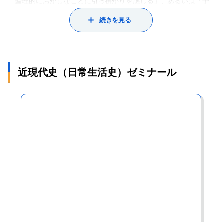
ファシストの言葉や行動を分析しています。
「論理的におかしなことに引っ掛かりを感じる」、あるいは「予
「国」というのは言い換えれば「政治の単位」なのです。ヨーロ
このテーマに興味を持つきっかけになったのは『柔らかいファシ
備知識があるので問題点に気づく」のいずれかです。すなわち推
続きを見る
ッパでは国ごとに政治の仕組みがいろいろと違うので面白いので
ズム』（著：ヴィクトリア・デ・グラツィア）という本でした。
理（＝考え方）のきっかけになるのが知識だというわけです。大
す。
1920年代から40年代にかけてイタリアではムッソリーニ率いるフ
学という場では、視野を広げてものの考え方を学ぶことはもちろ
ァシスト党が独裁体制を築いていました。彼らは全国的な余暇組
ん大事ですが、知識を身につけることも同じくらい重要です。
織「ドーポラヴォーロ」を作り、合唱やスポーツなどのレジャー
また、専門分野に限らずに幅広く学ぶことも大事です。今は役に
近現代史（日常生活史）ゼミナール
を企画・運営することで国民を統制し、それがファシズムを支え
立たないように思えることでも、思わぬ形で将来役に立ったりす
る仕組みになっていたのです。この本でドーポラヴォーロのこと
るものです。私は法律をほとんど勉強しなかったのですが、政治
を知り、「こんな日本の会社でもやっているような余暇を楽しむ
史の研究を始めると、法律の制定・改正・運用の過程や法にまつ
ための組織がファシズムを支えていたのか」と驚いたのです。た
わる思想史的な問題を扱わざるを得なくなりました。学生時代に
だ、この本を読んだだけでは「何が行われてどうなったか」は分
法学をきちんと学んでおけばよかったと感じています。
かっても「ファシストが何を目指していたのか」がいまひとつ分
からず 、そこを知りたくて研究を始め、今に至るというわけで
す。