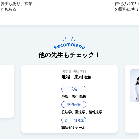
る切手もあり、授業
併記されてい
こともある
の資料に使う
他の先生もチェック！
法学部 法律学科
池端 忠司
教授
氏名
池端 忠司
教授
専門分野
公法学、憲法学、情報法学
ゼミ・研究室
憲法ゼミナール