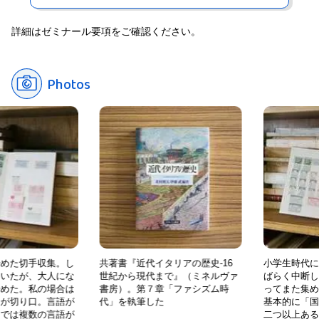
詳細はゼミナール要項をご確認ください。
Photos
始めた切手収集。し
共著書『近代イタリアの歴史-16
小学生時代に
ていたが、大人にな
世紀から現代まで』（ミネルヴァ
ばらく中断し
始めた。私の場合は
書房）。第７章「ファシズム時
ってまた集め
」が切り口。言語が
代」を執筆した
基本的に「国
国では複数の言語が
二つ以上ある