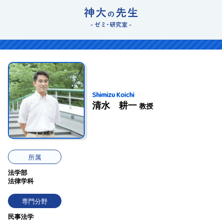
Shimizu Koichi
清水 耕一
教授
所属
法学部
法律学科
専門分野
民事法学