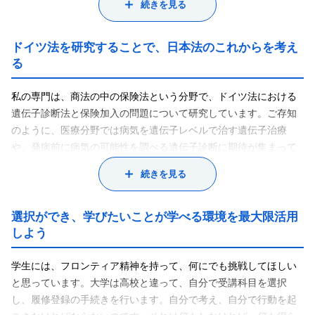
続きを見る
が乗っていると思います。それだけ多くの人がビジネスに関わっ
ています。そして、それらの船は、船主自らが運送人として運航
している場合もありますが、多くはレンタルによって運航されて
ドイツ法を研究することで、日本法のこれからを考え
います。そのレンタルの形態も船だけをレンタルする場合、乗組
る
員や船を動かすために必要な備品も一緒にレンタルする場合、あ
るいは、それらを組み合わせる場合などさまざまです。また、船
私の専門は、商法の中の保険法という分野で、ドイツ法における
の名前や煙突のマークなど姿かたちは日本船であっても、パナマ
遺伝子診断法と保険加入の問題について研究しています。ご存知
など船の登録料の安い外国で登録することによって、外国籍の船
のように、医療分野では病気を遺伝子レベルで治す遺伝子治療
になっているものがたくさんあります。登録するために登記簿上
や、発病前に病気の可能性を調べる遺伝子診断に期待が集まって
だけの会社（ペーパー・カンパニー）が現地におかれています。
います。治らない病気が治ったり、病気を予防できたりすること
続きを見る
その結果、いくつもの会社が船の運航に関わることになり、だれ
は、とても素晴らしいことです。しかし保険法から見れば、そう
が責任者なのか分からなくなってきています。
いう光の部分ばかりでなく、影の部分に大きな問題をはらんでい
商取引法の世界では、だれが責任者なのかなど、ビジネスの内容
ることが指摘できます。
選択ができ、学びたいことが学べる環境を最大限活用
や結果に関して合理的な予測ができることが参加者にとって安心
例えば、保険に加入する際、遺伝子診断の結果が加入の差別につ
しよう
して取引に参加できるという法のニーズがあります。その一方
ながる恐れがあります。もし5年後に発病すると分かり、保険加入
で、法の規制が厳しすぎて、ビジネスが発展しないということに
を拒否されたら困りますよね。一方、保険会社の立場も考慮しな
学生には、フロンティア精神を持って、何にでも挑戦してほしい
なっては本末転倒です。ですから、商取引法は、ビジネスの発展
ければなりません。5年後に必ず病気になると分かっている人を保
と思っています。大学は高校と違って、自分で受講科目を選択
を妨害しないようにしなければならないとともに、ビジネス参加
険加入させて良いものかどうか。そこで、このような互いの不利
し、履修登録の手続きを行います。自分で考え、自分で行動を起