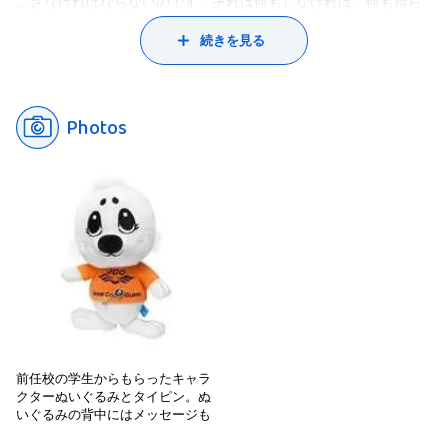
者が取り決めなかった場合などに備えて、合理的な解決のルール
益を避け、なおかつ保険制度を維持させるには、どのように調整
こさなければならないのです。それは何もしなければ、何も得ら
を用意しなければなりません。そういうビジネスの活動をサポー
すれば良いかということを、ドイツ法を素材に考えています。も
れないという厳しい面を含んでいますが、逆に学びたいこと、し
続きを見る
トするルールが、商取引の基本になります。
ちろん遺伝子診断で病気を特定することは、まだそれほど進んで
てみたいこと、なりたい自分になるためにすべきこと、これらを
ですから学生には、講義を通して商法への理解を深めると同時
いませんから、実際に保険加入の差別が起こっているわけではあ
すべて自分で設計できるということでもあります。選択ができ、
に、一般的に行われているルールについて鵜呑みにせず、ルール
りません。しかし、ドイツは日本に比べても遥かに、その議論や
学びたいことを学べる環境にいることは、恵まれているとも言え
の目的は何であるのか、どのような場合にはあてはまり、どのよ
Photos
ルールの取り決めが進んでいます。そんなドイツの法から日本の
ます。その環境を最大限活用し、人にアピールできるような自分
うな場合にはあてはまらないのか、疑問を持ちながら、あるべき
法へ示唆を得たいと思い、研究に取り組んでいます。
の強みを、大学時代に見つけてください。
法を探ってもらいたいと思っています。
前任校の学生からもらったキャラ
クターぬいぐるみとタイピン。ぬ
いぐるみの背中にはメッセージも