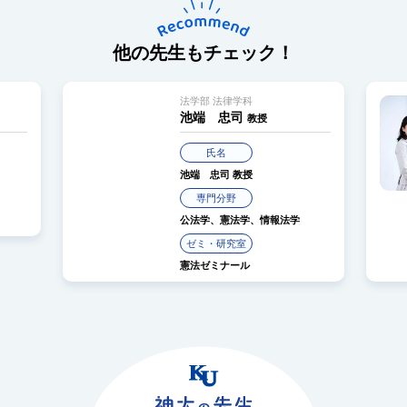
他の先生もチェック！
法学部 法律学科
池端 忠司
教授
氏名
池端 忠司
教授
専門分野
公法学、憲法学、情報法学
ゼミ・研究室
憲法ゼミナール