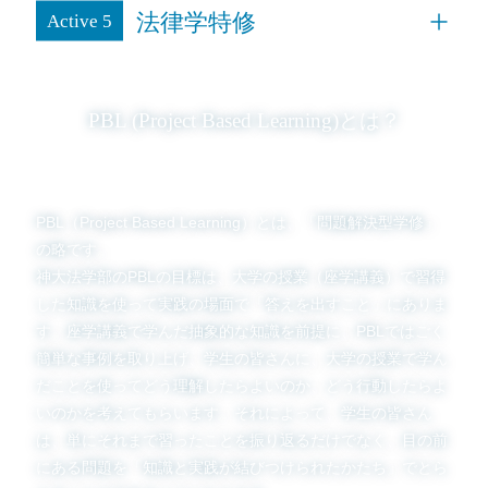
法律学特修
Active 5
PBL (Project Based Learning)とは？
PBL（Project Based Learning）とは、「問題解決型学修」
の略です。
神大法学部のPBLの目標は、大学の授業（座学講義）で習得
した知識を使って実践の場面で「答えを出すこと」にありま
す。座学講義で学んだ抽象的な知識を前提に、PBLではごく
簡単な事例を取り上げ、学生の皆さんに、大学の授業で学ん
だことを使ってどう理解したらよいのか、どう行動したらよ
いのかを考えてもらいます。それによって、学生の皆さん
は、単にそれまで習ったことを振り返るだけでなく、目の前
にある問題を「知識と実践が結びつけられたかたち」でとら