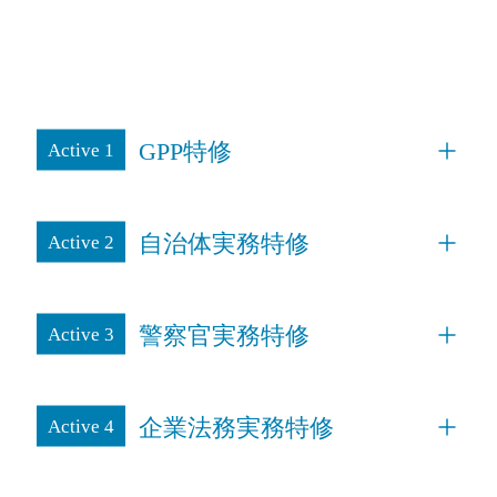
って
実践の場面で「答えを出すこと」を目標にPBLを導入しま
す。
GPP特修
Active 1
自治体実務特修
Active 2
警察官実務特修
Active 3
企業法務実務特修
Active 4