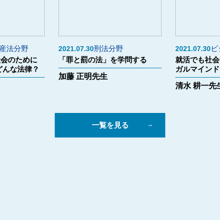
産法分野
刑法分野
ビ
2021.07.30
2021.07.30
社会のために
「罪と罰の法」を学問する
就活でも社会
どんな法律？
ガルマインド
加藤 正明先生
清水 耕一先
一覧を見る