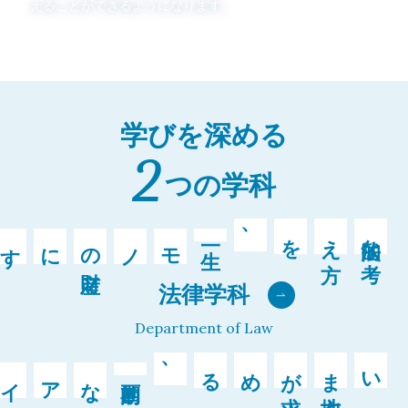
えることができるようになります。
学びを深める
2
つの学科
を、
法的な
考
え
方
一生モノの
財産
法律学科
Department of Law
める、
いま
地方
が
求
画期的なアイデアを
探