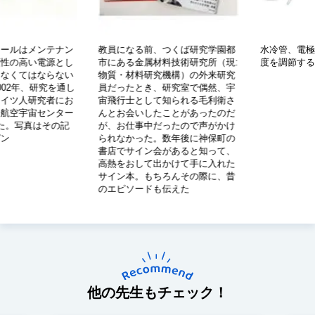
ュールはメンテナン
教員になる前、つくば研究学園都
水冷管、電極
頼性の高い電源とし
市にある金属材料技術研究所（現:
度を調節する
はなくてはならない
物質・材料研究機構）の外来研究
002年、研究を通し
員だったとき、研究室で偶然、宇
ドイツ人研究者にお
宙飛行士として知られる毛利衛さ
ツ航空宇宙センター
んとお会いしたことがあったのだ
した。写真はその記
が、お仕事中だったので声がかけ
ピン
られなかった。数年後に神保町の
書店でサイン会があると知って、
高熱をおして出かけて手に入れた
サイン本。もちろんその際に、昔
のエピソードも伝えた
他の先生もチェック！