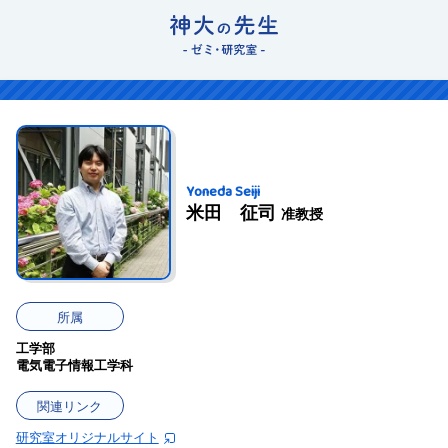
Yoneda Seiji
米田 征司
准教授
所属
工学部
電気電子情報工学科
関連リンク
研究室オリジナルサイト