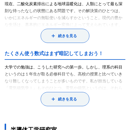
現在、二酸化炭素排出による地球温暖化は、人類にとって最も深
刻な待ったなしの状態にある問題です。その解決策のひとつは、
いかにエネルギーの無駄使いを減らすかということ。現代の豊か
な生活は、基本的にエネルギー変換によって支えられています。
自動車を例にすると、化学エネルギー（＝ガソリン）を燃やして
続きを見る
機械エネルギー（＝動力）へと変換し、そのエネルギーを使って
車が走る、ということですね。ところが使われる化学エネルギー
を100%とすると、実際に動力として利用されるエネルギーは
たくさん使う数式はまず暗記してしまおう！
20%。残りの80%は、ほとんどが熱として捨てられています。こ
のように豊かな生活の裏では、膨大な量の熱エネルギーが無駄に
大学での勉強は、こうした研究への第一歩。しかし、理系の科目
なっているのです。
というのは１年生が取る必修科目でも、高校の授業と比べていき
こうした、無駄に捨てられている熱エネルギーを有効利用しよう
なり難しくなってしまうことが多いものです。私が担当している
というのが、我々が研究している「熱電発電」です。熱電発電と
「電気磁気学Ｉ」もそのひとつ。電気や磁気というのは、それら
は、熱を電気に直接変換することができる物質を利用した発電の
が引き起こす現象は目に見えても、そのものは目に見えません。
続きを見る
こと。「熱電半導体」と呼ばれる特殊な物質の一方を温め、一方
ですからそれを示すために数式をたくさん使うんです。僕にも経
を冷やして温度差をつけると内部の電子がそれに従って動き、電
験があるんですが、数式というのはちゃんと理解しようと思うと
位差が発生するという仕組みです。これを利用して、捨てられて
かなり大変で、そこでつまずくと授業全体から脱落してしまうこ
いる熱を電気に変えてリサイクルすることで省エネルギーを実現
とも。ですから、きちんと内容を理解するように努めながらも、
半導体工学研究室
し、石油などのエネルギー資源の利用を減らし、最終的には二酸
頻繁に使われる数式に関しては丸暗記してしまおう！ というのが