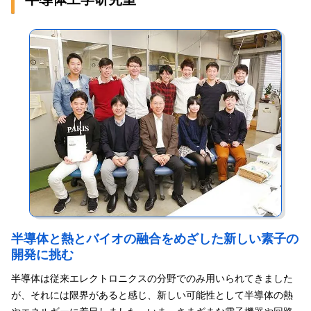
化炭素排出の抑制につながるのです。捨てられているもったいな
僕の授業の進め方です。各章や節ごとに公式や語句などの重要な
い熱を、有効活用してエコにつなげる。いまの環境問題にとって
部分をパワーポイントで示して、赤字の部分は「いまここで、覚
は、この『もったいない』と言う日本人的な考え方がとても重要
えなさい」と（笑）。まずは、とにかく暗記。そうやって最初に
だと思います。
キーワードを出して、そこから説明を加えていきます。
根本的にすべて理解しようとすると時間だけがかかって前へ進ま
なくなり、勉強すること自体がイヤになってしまう。この悪循環
に陥らないために、まずは分からなくてもいいから覚えてほし
い。もちろん、分からないと先へ進めないという学生さんもいる
んですが、限られた時間ですから、分からないところは覚えてし
まうというやり方も有効なんです。そして今、分からないこと
も、いつか、分かるときが絶対にくるんです。ああ、こういうこ
とだったのか、とポンとつながることがあるんですよ。ですから
自分にとって難しいことでも諦めず、粘り強く挑戦し続ける強さ
を身に付けてほしいですね。
半導体と熱とバイオの融合をめざした新しい素子の
開発に挑む
半導体は従来エレクトロニクスの分野でのみ用いられてきました
が、それには限界があると感じ、新しい可能性として半導体の熱