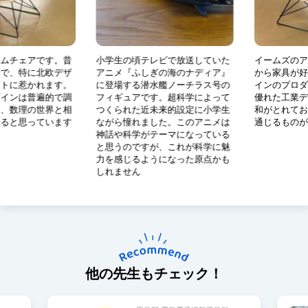
また、私の授業はもちろん、大学生活全般で学んでほしいのは、
挑戦することの大切さです。学生時代は、何事も恐れず、いろい
ろな経験を積んでほしいと思っています。とりあえずやってみ
ームチェアです。昔
⼩学⽣の頃テレビで放送していた
イームズのア
る、やりながら考える……これが私のやり方です。失敗や後悔を
きで、特に北欧デザ
アニメ『ふしぎの海のナディア』
から家具が好
恐れて、なかなか行動できない気持ちもわかりますが、失敗して
クトに惹かれます。
に登場する潜⽔艦ノーチラス号の
インのプロダ
ザインは普遍的で調
フィギュアです。超科学によって
優れた工業デ
も許されるのが若者の特権です。最短・最善の道を目指すのもい
り、数理の世界と相
つくられた近未来的設定に⼩学⽣
和がとれてお
いけれど、寄り道をすることによって得られるものや思わぬ発見
あると思っています
ながら憧れました。このアニメは
通じるものが
もあります。そうした経験を積み上げながら、視野を広げていっ
神話や科学がテーマになっている
と思うのですが、これが科学に魅
てほしいですね。
⼒を感じるようになった原点かも
また、個別の研究や留学などの課外活動についても⽬先の利益や
しれません
他⼈の意⾒などに流されず、そのとき、その瞬間に、⾃分が本当
に興味があると思えることに真摯に打ち込んでほしいと思いま
す。これは学⽣時代に限ったことではありません。社会に出てか
らもそうです。未来は誰にもわかりませんが、そうしたことを続
けていると、ある⽇突然「あっ！」と未来が拓ける可能性があり
ます。その瞬間は、突き詰め続けた⼈にしか訪れないと思ってい
他の先生もチェック！
ます。