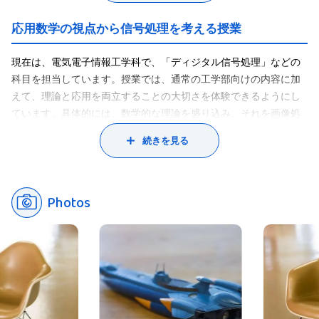
信号処理のサンプルとしては、画像圧縮ファイルの「JPEG（ジェ
イペグ）」が挙げられます。カメラが好きな人ならお馴染みのフ
応用数学の視点から信号処理を考える授業
ァイル形式ですよね？ このJPEGは、元のフルサイズの画像デー
タから人間の目には見えない部分のデータを特定の法則で削り、
現在は、電気電子情報工学科で、「ディジタル信号処理」などの
ファイルサイズを軽くしているのです。同様に音声データの圧縮
科目を担当しています。授業では、通常の工学部向けの内容に加
方式のひとつである「AAC」は、人間には聞こえにくい周波数帯
えて、理論と応用を両立することの大切さを体験できるようにし
のデータを削り、同じような音声データのままファイルサイズを
ています。具体的には、数学的な理論を盛り込み、それを画像処
軽くしています。
理や音声処理に応用して、プログラミングで実装して確かめてみ
続きを見る
信号処理は、手段として数学を利用する学問分野ですが、私は数
るような流れを意識しています。実際に取り組むのは、画像や音
学の理論そのものにも興味があります。そこで、数学者と交流し
声の「特徴抽出」や「ノイズ除去」といった基本的な課題です。
ながら、応用数学という分野についても研究しています。学生時
これらのキーワードは、工学のさまざまな分野で登場しますが、
代は、情報系の学部で数学的な手法を用いて、データ解析などを
Photos
その背景は高度な数学の理論に支えられています。
行っていました。この研究をしているうちに、手段である数学的
高校までは、計算が得意だから、答えがひとつだから……といっ
手法に強い興味を持つようになり、応用数学を用いた理論的な研
た理由で数学を好きになる人も多いと思います。ただ、それは数
究に取り組むようになりました。なので、私が扱う信号処理は、
学の入口にすぎません。本来、数学とは物事を抽象化するための
かなり数学に重きを置いたものと考えてもらっていいと思いま
言語の一種のようなもので、数学の理論を用いて、画像データの
す。
構造から株価データの動向まで、あらゆるものを読み解くことが
できます。授業を通じて、「数学ってこういうところにも使われ
ているんだ！」という驚きを感じてほしいと思っています。