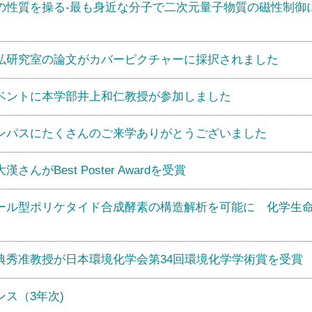
性質を操る-最も身近な分子で二次元量子物質の磁性制御に
弘研究室の論文がカバーピクチャーに採択されました
ベントに本学部井上和仁教授が参加しました
ンパスにたくさんのご来学ありがとうございました
がBest Poster Awardを受賞
ール型ポリケタイド合成酵素の構造解析を可能に 化学生命
典秀准教授が日本環境化学会第34回環境化学学術賞を受賞
ス（3年次)