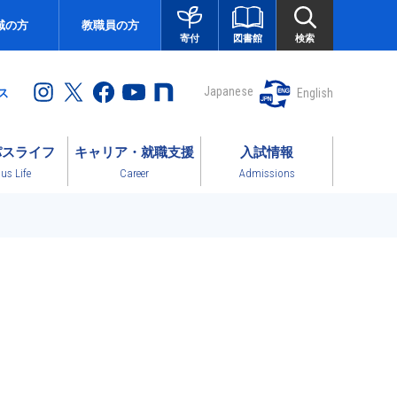
域の方
教職員の方
図書館
検索
寄付
Japanese
English
ス
パスライフ
キャリア・就職支援
入試情報
s Life
Career
Admissions