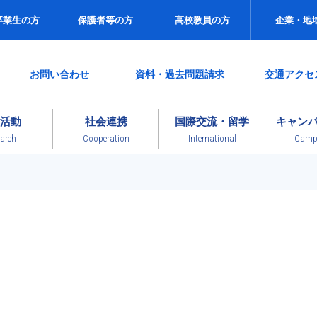
卒業生の方
保護者等の方
高校教員の方
企業・地
お問い合わせ
資料・過去問題請求
交通アクセ
活動
社会連携
国際交流・留学
キャン
arch
Cooperation
International
Campu
News