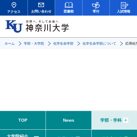
お問い合わせ
図書館
寄付
入試情報
アクセス
ホーム
学部・大学院
化学生命学部
化学生命学部について
応用化
応用化学科
TOP
News
学部・学科
大学院紹介、