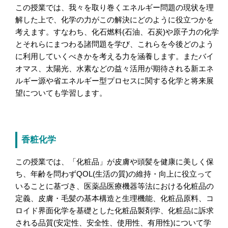
この授業では、我々を取り巻くエネルギー問題の現状を理
解した上で、化学の力がこの解決にどのように役立つかを
考えます。すなわち、化石燃料(石油、石炭)や原子力の化学
とそれらにまつわる諸問題を学び、これらを今後どのよう
に利用していくべきかを考える力を涵養します。またバイ
オマス、太陽光、水素などの益々活用が期待される新エネ
ルギー源や省エネルギー型プロセスに関する化学と将来展
望についても学習します。
香粧化学
この授業では、「化粧品」が皮膚や頭髪を健康に美しく保
ち、年齢を問わずQOL(生活の質)の維持・向上に役立って
いることに基づき、医薬品医療機器等法における化粧品の
定義、皮膚・毛髪の基本構造と生理機能、化粧品原料、コ
ロイド界面化学を基礎とした化粧品製剤学、化粧品に訴求
される品質(安定性、安全性、使用性、有用性)について学