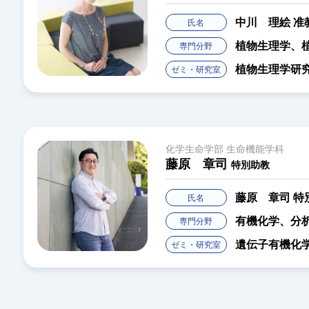
中川 理絵
准
氏名
植物生理学、
専門分野
植物生理学研
ゼミ・研究室
化学生命学部 生命機能学科
藤原 章司
特別助教
藤原 章司
特
氏名
有機化学、分
専門分野
遺伝子有機化
ゼミ・研究室