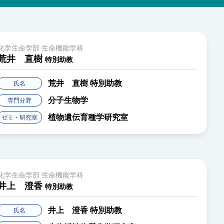
化学生命学部 生命機能学科
荒井 直樹
特別助教
荒井 直樹
特別助教
氏名
分子生物学
専門分野
植物遺伝育種学研究室
ゼミ・研究室
化学生命学部 生命機能学科
井上 澄香
特別助教
井上 澄香
特別助教
氏名