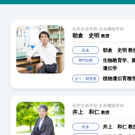
化学生命学部 生命機能学科
朝倉 史明
教授
朝倉 史明
教
氏名
生物教育学、
専門分野
遺伝学
植物遺伝育種
ゼミ・研究室
化学生命学部 生命機能学科
井上 和仁
教授
井上 和仁
教
氏名