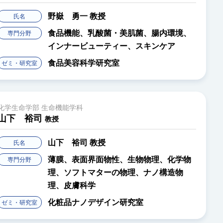
野嶽 勇一
教授
氏名
食品機能、乳酸菌・美肌菌、腸内環境、
専門分野
インナービューティー、スキンケア
食品美容科学研究室
ゼミ・研究室
化学生命学部 生命機能学科
山下 裕司
教授
山下 裕司
教授
氏名
薄膜、表面界面物性、生物物理、化学物
専門分野
理、ソフトマターの物理、ナノ構造物
理、皮膚科学
化粧品ナノデザイン研究室
ゼミ・研究室