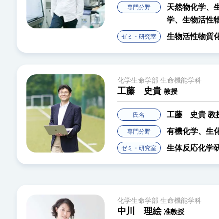
天然物化学、
専門分野
学、生物活性
生物活性物質
ゼミ・研究室
化学生命学部 生命機能学科
工藤 史貴
教授
工藤 史貴
教
氏名
有機化学、生
専門分野
生体反応化学
ゼミ・研究室
化学生命学部 生命機能学科
中川 理絵
准教授