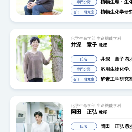
植物生理・生
専門分野
植物生化学研
ゼミ・研究室
化学生命学部 生命機能学科
井深 章子
教授
井深 章子
教
氏名
応用生物化学
専門分野
酵素工学研究
ゼミ・研究室
化学生命学部 生命機能学科
岡田 正弘
教授
岡田 正弘
教
氏名