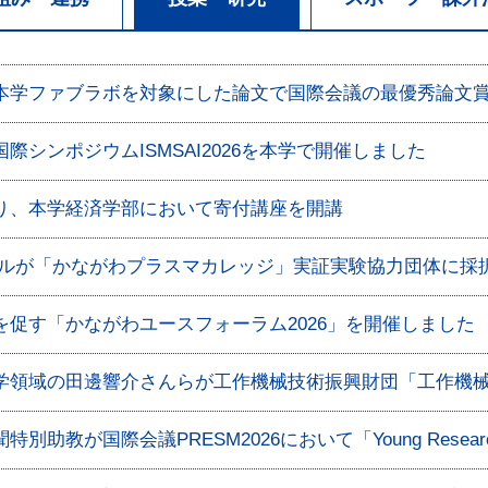
本学ファブラボを対象にした論文で国際会議の最優秀論文
シンポジウムISMSAI2026を本学で開催しました
り、本学経済学部において寄付講座を開講
ールが「かながわプラスマカレッジ」実証実験協力団体に採
促す「かながわユースフォーラム2026」を開催しました
学領域の田邊響介さんらが工作機械技術振興財団「工作機
教が国際会議PRESM2026において「Young Research