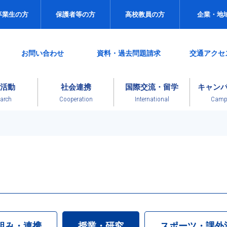
卒業生の方
保護者等の方
高校教員の方
企業・地
お問い合わせ
資料・過去問題請求
交通アクセ
活動
社会連携
国際交流・留学
キャン
arch
Cooperation
International
Campu
組み・連携
授業・研究
スポーツ・課外