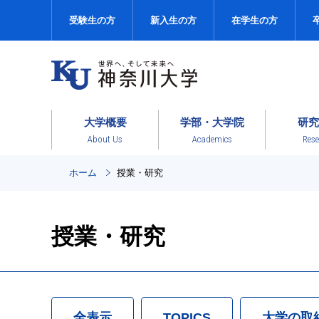
受験生の方
新入生の方
在学生の方
大学概要
学部・大学院
研究
About Us
Academics
Rese
ホーム
授業・研究
授業・研究
全表示
TOPICS
大学の取