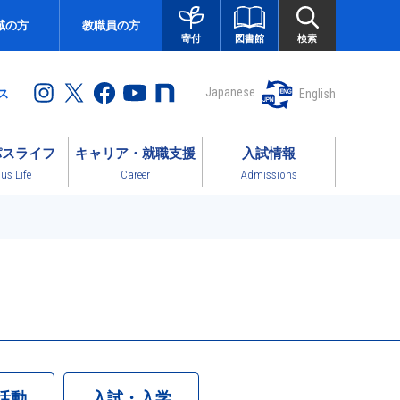
域の方
教職員の方
図書館
検索
寄付
Japanese
English
ス
パスライフ
キャリア・就職支援
入試情報
s Life
Career
Admissions
活動
入試・入学