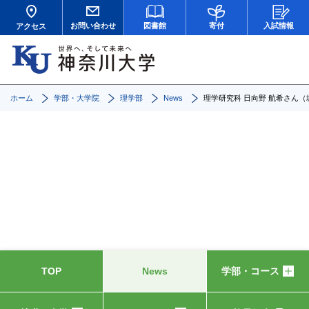
お問い合わせ
図書館
寄付
入試情報
アクセス
ホーム
学部・大学院
理学部
News
理学研究科 日向野 航希さん（堀 研
News
TOP
News
学部・コース