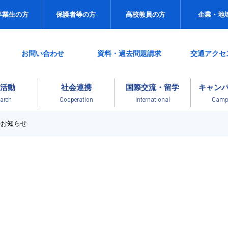
卒業生の方
保護者等の方
高校教員の方
企業・地
お問い合わせ
資料・過去問題請求
交通アクセ
活動
社会連携
国際交流・留学
キャン
arch
Cooperation
International
Campu
のお知らせ
News