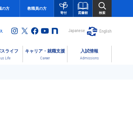
域の方
教職員の方
図書館
検索
寄付
Japanese
English
ス
パスライフ
キャリア・就職支援
入試情報
s Life
Career
Admissions