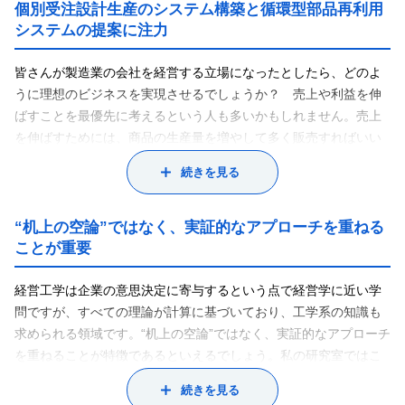
個別受注設計生産のシステム構築と循環型部品再利用
システムの提案に注力
皆さんが製造業の会社を経営する立場になったとしたら、どのよ
うに理想のビジネスを実現させるでしょうか？ 売上や利益を伸
ばすことを最優先に考えるという人も多いかもしれません。売上
を伸ばすためには、商品の生産量を増やして多く販売すればいい
でしょう。しかし、工場で生産できる量には限りがありますし、
続きを見る
人員やコストも必要になります。また、どれだけつくっても売れ
残っては意味がないので、市場の需要を予測することも重要で
す。さらに、現代の企業経営には、環境や社会への影響について
“机上の空論”ではなく、実証的なアプローチを重ねる
も深く考える姿勢が求められています。こうした経営の課題を工
ことが重要
学的なアプローチで解決し、効率的・合理的な経営システムを検
討する学問が、私の専門とする経営工学です。勘や経験でビジネ
経営工学は企業の意思決定に寄与するという点で経営学に近い学
スをするのではなく、その背景にあるデータを用いて効果を証明
問ですが、すべての理論が計算に基づいており、工学系の知識も
する。まさにデータサイエンスの先駆けともいえる学問領域です
求められる領域です。“机上の空論”ではなく、実証的なアプローチ
ね。
を重ねることが特徴であるといえるでしょう。私の研究室ではこ
私はもともと日立製作所に勤務しており、長年にわたって生産技
うした経営工学の本質に触れることを重視しており、企業から提
続きを見る
術の研究に注力してきました。この経験を活かし、現在は生産や
供して頂いたデータに基づいて、実際の経営課題を解決すること