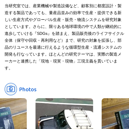
のため、サブスクリプションの仕組みを導入するなど、新しいビ
経験がある人の方が、将来的に充実した人生を送っているケース
当研究室では、産業機械や製造設備など、顧客別に都度設計・製
ジネスモデルの可能性も検討しています。
が多いように感じています。
造する製品であっても、量産品並みの効率で生産・提供できる新
しい生産方式やグローバル生産・販売・物流システムを研究対象
としています。さらに、限りある地球環境の中で人類が継続的に
進歩していける『SDGs』を踏まえ、製品販売後のライフサイクル
全体（保守や回収・再利用など）まで、研究の対象を拡張し、部
品のリユースを最適に行えるような循環型生産・流通システムの
開発も行なっています。ほとんどの研究テーマは、実際の製造メ
ーカーと連携した「現地・現実・現物」三現主義を貫いていま
す。
Photos