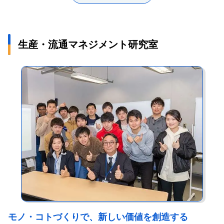
流通のマネジメントといった、経営工学の根本となる研究に取り
をめざしています。
組んでいます。特に関心を持っているのは、個別受注設計生産、
また、私の担当する「経営工学実験実習Ⅰ」では、実感を持ちな
つまりオーダーメイドのシステム構築です。大規模なプラントや
がら知識を深めてもらうために、「ビジネスシミュレーションゲ
生産・流通マネジメント研究室
工作機械、産業設備など、一つひとつを設計・製造する生産方式
ーム（ERPsim）」を実施しています。これは、学生たちが仮想の
を進化させ、量産品並みに効率化する、マスカスタマイゼーショ
企業を運営して収益を競い合うというもの。生産計画が悪いと製
ンを目指しています。マスカスタマイゼーションのなかでも、高
品が提供できずに売り上げが上がらない、部品・素材などを過剰
いサービス効率や生産性を維持できる新しい生産方式やグローバ
に仕入れると在庫コストが嵩み倒産してしまう……といったよう
ルな生産・販売・物流システムを開発することが、私の大きな役
に、販売・製造・調達の各部門における意思決定の難しさを体験
割です。
してもらっています。
近年はSDGsの観点から、製品を売った後に回収して再利用し、部
大学での実践的な学びを通じ、学生たちには問題点に気づくセン
品のリユースを最適に行えるような循環型生産・流通システムの
スを磨いてほしいと考えています。問題が特定できれば解決策は
研究にも取り組んでいます。具体的には、実務時代のつながりを
自ずと導けることが多い。そして、本当の問題を知るためには、
活かしてリチウムイオン電池メーカーとの企業連携を推進。自動
実際の現場に足を運ぶことが大切です。こうした思いから、工場
車などで使用されたリチウムイオン電池が廃車時に捨てられてし
見学や企業へのインターンシップの機会などを積極的に設けるよ
まうという課題に対して、フォークリフトや家庭用電源などで二
うにしています。
次利用し、最終的には材料としてリサイクルするための仕組みを
大学生活の数年間は、気がつけばあっという間に終わってしまい
研究しています。これは一見すると理想的なモデルですが、その
ます。その貴重な期間中に、何かひとつでも打ち込んだといえる
過程で回収・修理のコストが増加するという課題もあります。そ
経験をつくりましょう。私の周囲を見てみても、何かに熱中した
モノ・コトづくりで、新しい価値を創造する