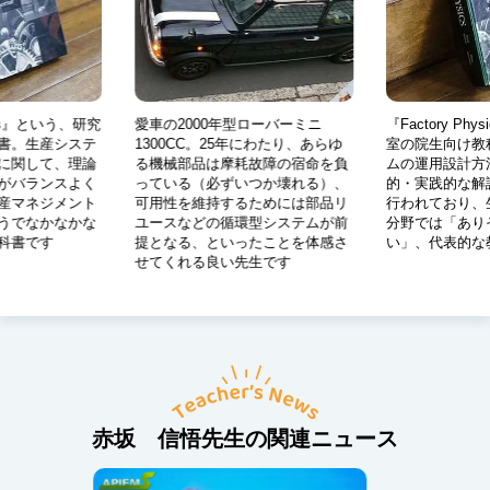
2000年型ローバーミニ
『Factory Physics』という、研究
愛車
CC。25年にわたり、あらゆ
室の院生向け教科書。生産システ
130
部品は摩耗故障の宿命を負
ムの運用設計方法に関して、理論
る機
る（必ずいつか壊れる）、
的・実践的な解説がバランスよく
って
を維持するためには部品リ
行われており、生産マネジメント
可用
などの循環型システムが前
分野では「ありそうでなかなかな
ユー
る、といったことを体感さ
い」、代表的な教科書です
提と
れる良い先生です
せて
赤坂 信悟先生の関連ニュース