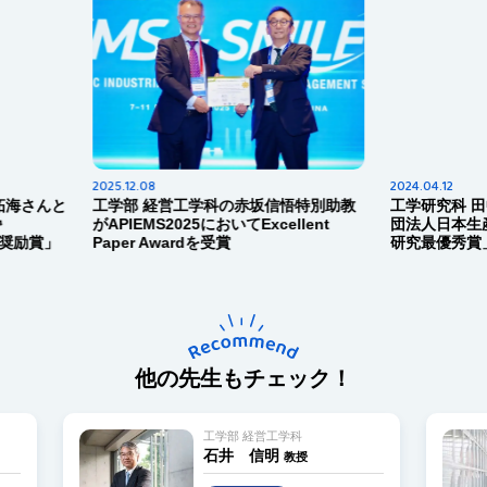
2024.04.12
202
科の赤坂信悟特別助教
工学研究科 田中 遼太郎さんが「一般社
工
おいてExcellent
団法人日本生産管理学会全国大会 学生
ミ
受賞
研究最優秀賞」受賞
秀
他の先生もチェック！
営工学科
工学部 経営工学科
信明
翁 嘉華
教授
教授