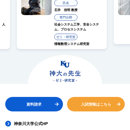
氏名
教授
翁 嘉華
教授
野
専門分野
ム工学、安全システ
社会システム工学、安全システム
スシステム
ゼミ・研究室
究室
生産・流通マネジメント研究室
ステム研究室
資料請求
入試情報はこちら
神奈川大学公式HP