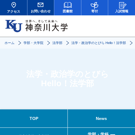
お問い合わせ
図書館
寄付
入試情報
アクセス
ホーム
学部・大学院
法学部
法学・政治学のとびら Hello！法学部
法学・政治学のとびら
Hello！法学部
TOP
News
学部・学科