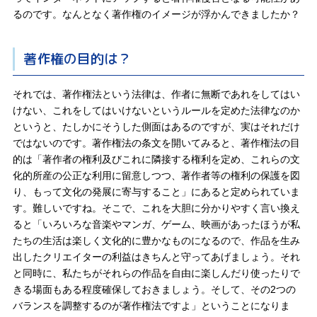
るのです。なんとなく著作権のイメージが浮かんできましたか？
著作権の目的は？
それでは、著作権法という法律は、作者に無断であれをしてはい
けない、これをしてはいけないというルールを定めた法律なのか
というと、たしかにそうした側面はあるのですが、実はそれだけ
ではないのです。著作権法の条文を開いてみると、著作権法の目
的は「著作者の権利及びこれに隣接する権利を定め、これらの文
化的所産の公正な利用に留意しつつ、著作者等の権利の保護を図
り、もって文化の発展に寄与すること」にあると定められていま
す。難しいですね。そこで、これを大胆に分かりやすく言い換え
ると「いろいろな音楽やマンガ、ゲーム、映画があったほうが私
たちの生活は楽しく文化的に豊かなものになるので、作品を生み
出したクリエイターの利益はきちんと守ってあげましょう。それ
と同時に、私たちがそれらの作品を自由に楽しんだり使ったりで
きる場面もある程度確保しておきましょう。そして、その2つの
バランスを調整するのが著作権法ですよ」ということになりま