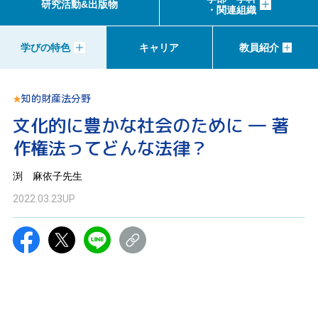
研究活動&出版物
・関連組織
学びの特色
キャリア
教員紹介
知的財産法分野
文化的に豊かな社会のために ― 著
作権法ってどんな法律？
渕 麻依子先生
2022.03.23
UP