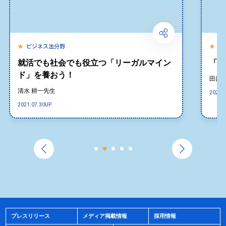
ビジネス法分野
民
就活でも社会でも役立つ「リーガルマイン
「自
ド」を養おう！
田口 
清水 耕一先生
2021.0
2021.07.30
UP
プレスリリース
メディア掲載情報
採用情報