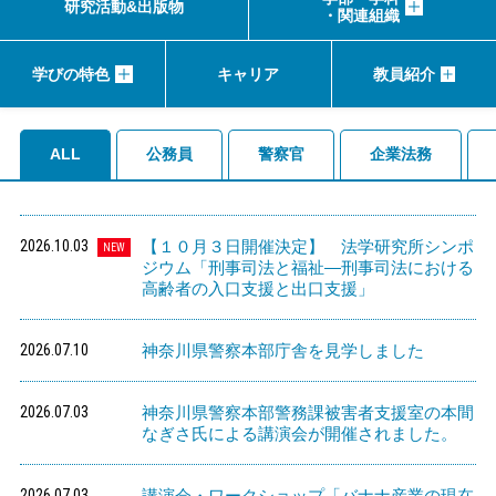
研究活動&出版物
・関連組織
学びの特色
キャリア
教員紹介
ALL
公務員
警察官
企業法務
2026.10.03
【１０月３日開催決定】 法学研究所シンポ
NEW
ジウム「刑事司法と福祉―刑事司法における
高齢者の入口支援と出口支援」
2026.07.10
神奈川県警察本部庁舎を見学しました
2026.07.03
神奈川県警察本部警務課被害者支援室の本間
なぎさ氏による講演会が開催されました。
2026.07.03
講演会・ワークショップ「バナナ産業の現在