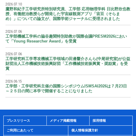
2026.07.10
鷹野和紀子工学研究所特別研究員、工学部 応用物理学科 日比野欣也教
授、有働慈治教授らが開発した宇宙線観測アプリ「宙豆（そらま
め）」についての論文が、国際学術ジャーナルに受理されました
2026.07.06
工学部機械工学科の脇谷趣聞特別助教が国際会議PRESM2026におい
て「Young Researcher Award」を受賞
2026.07.06
工学研究科工学専攻機械工学領域の田邊響介さんら(中尾研究室)が公益
財団法人工作機械技術振興財団「工作機械技術振興賞・奨励賞」を受
賞
2026.06.15
工学部・工学研究科主催の国際シンポジウムISMSAI2026は７月23日
～２５日の間に本学で開催することになりました
プレスリリース
メディア掲載情報
採用情報
ご利用にあたって
個人情報保護方針