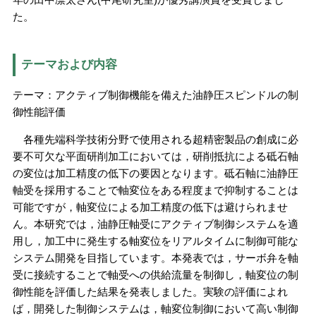
た。
テーマおよび内容
テーマ：アクティブ制御機能を備えた油静圧スピンドルの制
御性能評価
各種先端科学技術分野で使用される超精密製品の創成に必
要不可欠な平面研削加工においては，研削抵抗による砥石軸
の変位は加工精度の低下の要因となります。砥石軸に油静圧
軸受を採用することで軸変位をある程度まで抑制することは
可能ですが，軸変位による加工精度の低下は避けられませ
ん。本研究では，油静圧軸受にアクティブ制御システムを適
用し，加工中に発生する軸変位をリアルタイムに制御可能な
システム開発を目指しています。本発表では，サーボ弁を軸
受に接続することで軸受への供給流量を制御し，軸変位の制
御性能を評価した結果を発表しました。実験の評価によれ
ば，開発した制御システムは，軸変位制御において高い制御