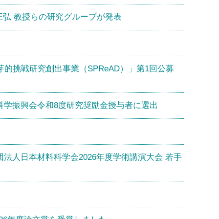
正弘 教授らの研究グループが発表
ence萌芽的挑戦研究創出事業（SPReAD）」第1回公募
科学振興会令和8度研究奨励金授与者に選出
法人日本材料科学会2026年度学術講演大会 若手