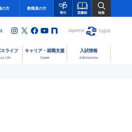
域の方
教職員の方
図書館
検索
寄付
Japanese
English
ス
パスライフ
キャリア・就職支援
入試情報
s Life
Career
Admissions