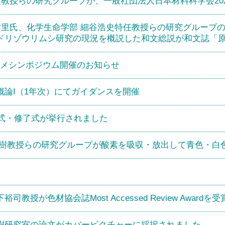
太教授らの研究グループが、一般社団法人日本材料科学会20
氏、化学生命学部 細谷浩史特任教授らの研究グループの論文が国際英文誌
ドリゾウリムシ研究の現況を概説した和文総説が和文誌「
コスメシンポジウム開催のお知らせ
概論I（1年次）にてガイダンスを開催
業式・修了式が挙行されました
輝樹教授らの研究グループが酸素を吸収・放出して青色・白
授が色材協会誌Most Accessed Review Awardを受
樹研究室の論文がカバーピクチャーに採択されました