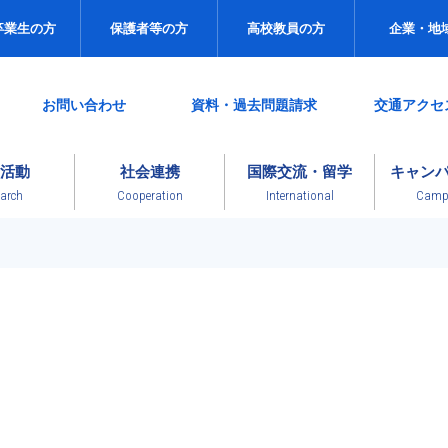
卒業生の方
保護者等の方
高校教員の方
企業・地
お問い合わせ
資料・過去問題請求
交通アクセ
活動
社会連携
国際交流・留学
キャン
arch
Cooperation
International
Campu
News