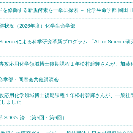
を修飾する新規酵素を一挙に探索 － 化学生命学部 岡田 
得状況（2026年度）化学生命学部
r Scienceによる科学研究革新プログラム 「AI for Sci
学専攻応用化学領域博士後期課程１年松村碧輝さんが、加藤
生命学部・同窓会共催講演会
攻応用化学領域博士後期課程１年松村碧輝さんが、一般社団
賞しました
DG's 論 （第5回・第6回）