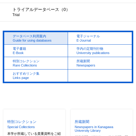
トライアルデータベース（0）
Trial
データベース利用案内
電子ジャーナル
Guide for using databases
E-Journal
電子書籍
学内の定期刊行物
E-Book
University publications
特別コレクション
所蔵新聞
Rare Collections
Newspapers
おすすめリンク集
Links page
特別コレクション
所蔵新聞
Special Collections
Newspapers in Kanagawa
University Library
本学が所蔵している貴重資料をご紹