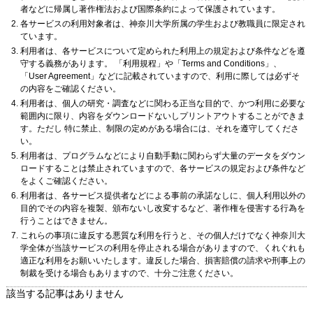
者などに帰属し著作権法および国際条約によって保護されています。
各サービスの利用対象者は、神奈川大学所属の学生および教職員に限定され
ています。
利用者は、各サービスについて定められた利用上の規定および条件などを遵
守する義務があります。 「利用規程」や「Terms and Conditions」、
「User Agreement」などに記載されていますので、利用に際しては必ずそ
の内容をご確認ください。
利用者は、個人の研究・調査などに関わる正当な目的で、かつ利用に必要な
範囲内に限り、内容をダウンロードないしプリントアウトすることができま
す。ただし 特に禁止、制限の定めがある場合には、それを遵守してくださ
い。
利用者は、プログラムなどにより自動手動に関わらず大量のデータをダウン
ロードすることは禁止されていますので、各サービスの規定および条件など
をよくご確認ください。
利用者は、各サービス提供者などによる事前の承諾なしに、個人利用以外の
目的でその内容を複製、頒布ないし改変するなど、著作権を侵害する行為を
行うことはできません。
これらの事項に違反する悪質な利用を行うと、その個人だけでなく神奈川大
学全体が当該サービスの利用を停止される場合がありますので、くれぐれも
適正な利用をお願いいたします。違反した場合、損害賠償の請求や刑事上の
制裁を受ける場合もありますので、十分ご注意ください。
該当する記事はありません