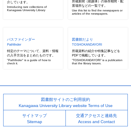
所蔵新聞（紙媒体）の保存期間・配
介しています。
置場所などの一覧です。
Introducing rare collections of
Kanagawa University Library
Use this list to find the newspapers or
articles of the newspapers.
パスファインダー
図書館だより
Pathfinder
TOSHOKANDAYORI
特定のテーマについて、資料・情報
所蔵資料の紹介や特集記事などを
の入手方法をまとめたものです。
PDFで掲載しています。
"Pathfinder" is a guide of how to
“TOSHOKANDAYORI” is a publication
check it.
that the library issues.
図書館サイトのご利用規約
Kanagawa University Library website Terms of Use
サイトマップ
交通アクセスと連絡先
Sitemap
Access and Contact