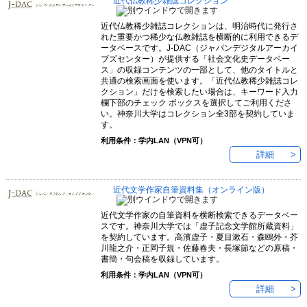
近代仏教稀少雑誌コレクション
近代仏教稀少雑誌コレクションは、明治時代に発行さ
れた重要かつ稀少な仏教雑誌を横断的に利用できるデ
ータベースです。J-DAC（ジャパンデジタルアーカイ
ブズセンター）が提供する「社会文化史データベー
ス」の収録コンテンツの一部として、他のタイトルと
共通の検索画面を使います。「近代仏教稀少雑誌コレ
クション」だけを検索したい場合は、キーワード入力
欄下部のチェック ボックスを選択してご利用くださ
い。神奈川大学はコレクション全3部を契約していま
す。
利用条件：学内LAN（VPN可）
詳細
近代文学作家自筆資料集（オンライン版）
近代文学作家の自筆資料を横断検索できるデータベー
スです。神奈川大学では「虚子記念文学館所蔵資料」
を契約しています。高濱虚子・夏目漱石・森鴎外・芥
川龍之介・正岡子規・佐藤春夫・長塚節などの原稿・
書簡・句会稿を収録しています。
利用条件：学内LAN（VPN可）
詳細