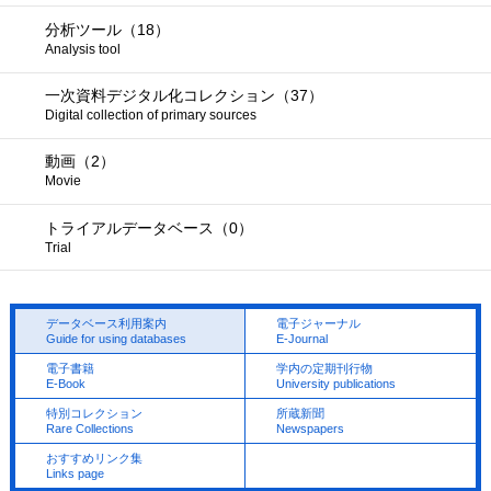
分析ツール（18）
Analysis tool
一次資料デジタル化コレクション（37）
Digital collection of primary sources
動画（2）
Movie
トライアルデータベース（0）
Trial
データベース利用案内
電子ジャーナル
Guide for using databases
E-Journal
電子書籍
学内の定期刊行物
E-Book
University publications
特別コレクション
所蔵新聞
Rare Collections
Newspapers
おすすめリンク集
Links page