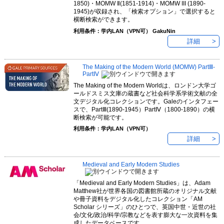
1850)・MOMW Ⅱ(1851-1914)・MOMW III (1890-
1945)が収録され、「検索オプション」で選択すると
横断検索ができます。
利用条件：学内LAN（VPN可） GakuNin
詳細
The Making of the Modern World (MOMW) PartⅢ-
PartⅣ
The Making of the Modern Worldは、ロンドン大学ゴ
ールドスミス文庫の蔵書など社会科学系学術文献の全
文デジタル化コレクションです。Galeのインタフェー
スで、PartⅢ(1890-1945）PartⅣ（1800-1890）の横
断検索が可能です。
利用条件：学内LAN（VPN可）
詳細
Medieval and Early Modern Studies
「Medieval and Early Modern Studies」は、Adam
Matthew社が世界各国の図書館所蔵のオリジナル文献
や冊子資料をデジタル化したコレクション「AM
Scholar シリーズ」のひとつで、英国中世・近世の社
会/文化/政治/科学/宗教などを表す膨大な一次資料を集
成したデータベースです。