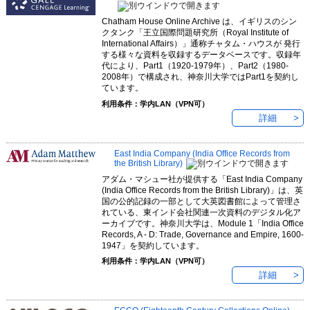
Chatham House Online Archive は、イギリスのシン
クタンク「王立国際問題研究所（Royal Institute of
International Affairs）」通称チャタム・ハウスが 発行
する様々な資料を収録するデータベースです。収録年
代により、Part1（1920-1979年）、Part2（1980-
2008年）で構成され、神奈川大学ではPart1を契約し
ています。
利用条件：学内LAN（VPN可）
詳細
East India Company (India Office Records from
the British Library)
アダム・マシュー社が提供する「East India Company
(India Office Records from the British Library)」は、英
国の公的記録の一部として大英図書館によって管理さ
れている、東インド会社関連一次資料のデジタル化ア
ーカイブです。神奈川大学は、Module 1「India Office
Records, A - D: Trade, Governance and Empire, 1600-
1947」を契約しています。
利用条件：学内LAN（VPN可）
詳細