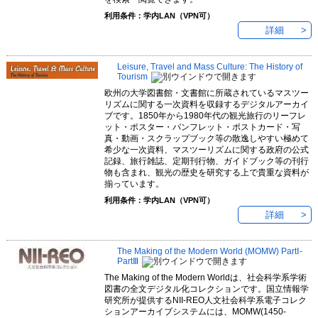
利用条件：学内LAN（VPN可）
詳細
Leisure, Travel and Mass Culture: The History of
Tourism
欧州の大学図書館・文書館に所蔵されているマスツー
リズムに関する一次資料を収録するデジタルアーカイ
ブです。1850年から1980年代の観光旅行のリーフレ
ット・ポスター・パンフレット・ポストカード・写
真・動画・スクラップブック等の散逸しやすい極めて
希少な一次資料、マスツーリズムに関する政府の公式
記録、旅行雑誌、定期刊行物、ガイドブック等の刊行
物も含まれ、観光の歴史を研究する上で貴重な資料が
揃っています。
利用条件：学内LAN（VPN可）
詳細
The Making of the Modern World (MOMW) PartⅠ-
PartⅢ
The Making of the Modern Worldは、社会科学系学術
図書の全文デジタル化コレクションです。国立情報学
研究所が提供するNII-REO人文社会科学系電子コレク
ションアーカイブシステムには、MOMW(1450-