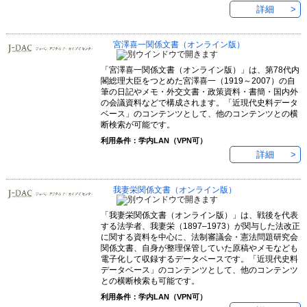
詳細
宮澤喜一関係文書（オンライン版）
「宮澤喜一関係文書（オンライン版）」は、第78代内
閣総理大臣をつとめた宮澤喜一（1919～2007）の自
筆の日記やメモ・外交文書・政策資料・書簡・国内外
の会議資料などで構成されます。「近現代史料データ
ベース」のコンテンツとして、他のコンテンツとの横
断検索が可能です。
利用条件：学内LAN（VPN可）
詳細
我妻栄関係文書（オンライン版）
「我妻栄関係文書（オンライン版）」は、戦後を代表
する法学者、我妻栄（1897–1973）が関与した法改正
に関する資料を中心に、法制審議会・憲法問題研究会
関係文書、自身が整理保管していた原稿やメモなども
電子化して収録するデータベースです。「近現代史料
データベース」のコンテンツとして、他のコンテンツ
との横断検索も可能です。
利用条件：学内LAN（VPN可）