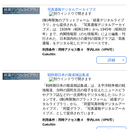
写真週報デジタルアーカイブズ
(株)寿限無のプラットフォーム「経葉デジタルライブ
ラリ」から提供される、「写真週報デジタルアーカイ
ブズ」は、1938年（昭和13年）から 1945年（昭和20
年）まで、内閣情報部（のち情報局）により編集・刊
行された、日本国内向けの週刊の国策グラフ誌「寫眞
週報」をデジタル化したデータベースです。
利用条件：同時アクセス数４ 学内LAN（VPN可）
GakuNin
詳細
戦時期日本の報道雑誌集成
「戦時期日本の報道雑誌集成」は、太平洋戦争期の戦
地報道、当時の国民生活の様子を伝えたニュースビラ
やグラフ誌などの一次資料をデジタル化したコレクシ
ョンです。(株)寿限無のプラットフォーム「経葉デジ
タルライブラリ」から、「同盟写真特報デジタルアー
カイブズ」「同盟グラフ」「写真週報デジタルアーカ
イブズ」として提供されています。
利用条件：同時アクセス数４ 学内LAN（VPN可）
GakuNin