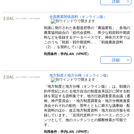
詳細
全国農業関係資料（オンライン版）
戦後に発行された各都道府県の「農協要覧」、各地の
農業協同組合の「総代会資料」、希少な戦前戦中期資
料などを収録するデータベースです。神奈川大学では
このうち「戦前・戦中期資料」、「戦後農政資料
（2）」を契約しています。
利用条件：学内LAN（VPN可）
詳細
地方制度と地方分権（オンライン版）
「地方制度と地方分権（オンライン版）」は、戦後の
約半世紀にわたる地方自治の制度改革設計に関する軌
跡を実証する資料集です。地方行政調査委員会議（通
称、神戸委員会）・地方制度調査会・地方分権推進委
員会それぞれの勧告・答申とともに膨大な議事録・配
布資料のほか、改正地方制度資料・地方自治月報を収
録しています。「近現代史料データベース」のコンテ
ンツとして、他のコンテンツとの横断検索が可能で
す。
利用条件：学内LAN（VPN可）