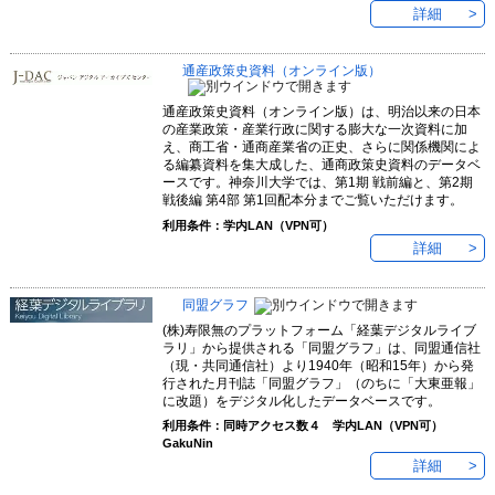
詳細
通産政策史資料（オンライン版）
通産政策史資料（オンライン版）は、明治以来の日本
の産業政策・産業行政に関する膨大な一次資料に加
え、商工省・通商産業省の正史、さらに関係機関によ
る編纂資料を集大成した、通商政策史資料のデータベ
ースです。神奈川大学では、第1期 戦前編と、第2期
戦後編 第4部 第1回配本分までご覧いただけます。
利用条件：学内LAN（VPN可）
詳細
同盟グラフ
(株)寿限無のプラットフォーム「経葉デジタルライブ
ラリ」から提供される「同盟グラフ」は、同盟通信社
（現・共同通信社）より1940年（昭和15年）から発
行された月刊誌「同盟グラフ」（のちに「大東亜報」
に改題）をデジタル化したデータベースです。
利用条件：同時アクセス数４ 学内LAN（VPN可）
GakuNin
詳細