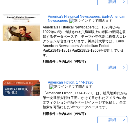
詳細
America's Historical Newspapers: Early American
Newspapers
America's Historical Newspapersは、1690年から
1922年の間に出版された1,500以上の米国の新聞を収
録するデータベースで、テーマや年代別に複数のコレ
クションが含まれています。神奈川大学では、Early
American Newspapers: Antebellum Period
Part1(1843-1851) Part2(1852-1860)を契約していま
す。
利用条件：学内LAN（VPN可）
詳細
American Fiction, 1774-1920
「American Fiction, 1774-1920」 は、植民地時代から
第一次世界大戦終了期にかけて書かれたアメリカの散
文フィクション作品をページイメージで収録し、全文
検索を可能にしたWebデータベースです。
利用条件：学内LAN（VPN可）
詳細