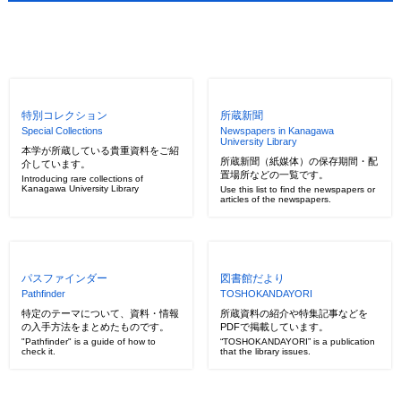
特別コレクション
所蔵新聞
Special Collections
Newspapers in Kanagawa
University Library
本学が所蔵している貴重資料をご紹
所蔵新聞（紙媒体）の保存期間・配
介しています。
置場所などの一覧です。
Introducing rare collections of
Kanagawa University Library
Use this list to find the newspapers or
articles of the newspapers.
パスファインダー
図書館だより
Pathfinder
TOSHOKANDAYORI
特定のテーマについて、資料・情報
所蔵資料の紹介や特集記事などを
の入手方法をまとめたものです。
PDFで掲載しています。
"Pathfinder" is a guide of how to
“TOSHOKANDAYORI” is a publication
check it.
that the library issues.