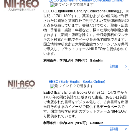
ECCO (Eighteenth Century Collections Online)
ECCO (Eighteenth Century Collections Online)は、18
世紀（1701-1800）に、英国およびその植民地で刊行
された印刷物と英国以外で刊行された英語印刷物約20
万点を収録しています。書籍だけでなく、聖書・広告
物・手引書・楽譜・年鑑など、様々な形の印刷物が含
まれます（新聞・版画は除く）。全収録資料のフルテ
キスト検索が可能で全ページを画像で閲覧できます。
国立情報学研究所と大学図書館コンソーシアムが共同
で導入し、プラットフォームNII-REOから提供されて
います。
利用条件：学内LAN（VPN可） GakuNin
詳細
EEBO (Early English Books Online)
EEBO (Early English Books Online) は、1473 年から
1700 年の間に英語で出版された書籍、あるいは英国
で出版された書籍をデジタル化して、古典書籍を出版
当時そのままのイメージで提供するデータベースで
す。国立情報学研究所のプラットフォームNII-REOか
ら提供されています。
利用条件：学内LAN（VPN可） GakuNin
詳細