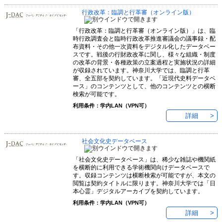
行政改革：臨調と行革審（オンライン版）
「行政改革：臨調と行革審（オンライン版）」は、臨
時行政調査会と臨時行政改革推進審議会の議事録・配
布資料・その他一次資料をデジタル化したデータベー
スです。戦後の行財政改革に関し、様々な組織・制度
の改革の背景・各種政策の立案過程と実施状況の詳細
が収録されています。神奈川大学では、臨調と行革
審、全五部を契約しています。「近現代史料データベ
ース」のコンテンツとして、他のコンテンツとの横断
検索が可能です。
利用条件：学内LAN（VPN可）
詳細
社会文化史データベース
「社会文化史データベース」は、稀少な雑誌や機関紙
を横断的に利用できる学術機関向けデータベースで
す。収録コンテンツは横断検索が可能ですが、本文の
閲覧は契約タイトルに限ります。神奈川大学では「日
本心霊」デジタルアーカイブを契約しています。
利用条件：学内LAN（VPN可）
詳細