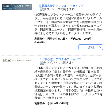
同盟写真特報デジタルアーカイブズ
(株)寿限無のプラットフォーム「経葉デジタルライブ
ラリ」から提供される「同盟写真特報デジタルアーカ
イブズ」は、戦前の国策通信社である同盟通信社が日
刊で頒布した写真を主体とする一枚もののニュースビ
ラ「同盟写真ニュース」「同盟写真特報」を一か月分
毎にまとめてデジタル化しデータベースです。
利用条件：同時アクセス数４ 学内LAN（VPN可）
GakuNin
詳細
「日本心霊」デジタルアーカイブ
「日本心霊」デジタルアーカイブは、明治～大正期の
精神療法団体「日本心霊学会」の機関紙「日本心霊」
（大正4年創刊～昭和14年廃刊）を電子化したデータ
ベースです。J-DAC（ジャパンデジタルアーカイブズ
センター）が提供する「社会文化史データベース」の
収録コンテンツの一部として、他のタイトルと共通の
検索画面を使います。「日本心霊」だけを検索したい
場合は、キーワード入力欄下部のチェック ボックスを
選択してご利用ください。
利用条件：学内LAN（VPN可）