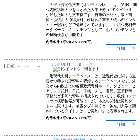
「大平正芳関係文書（オンライン版）」は、第68・69
代内閣総理大臣をつとめた大平正芳（1910〜1980）
が残した膨大な文書群です。自筆の日記・手帳・書
簡・演説用の原稿資料、政財官の重要人物へのインタ
ビュー記録などで構成されています。「近現代史料デ
ータベース」のコンテンツとして、他のコンテンツと
の横断検索が可能です。
利用条件：学内LAN（VPN可）
詳細
近現代史料データベース
「近現代史料データベース」は、近現代史に関する重
要かつ稀少な原資料を収録するデータベースです。外
交から内政までの各種政策資料や、インタビュー・ヒ
アリング記録、日記・手帳、メモ、書簡、直筆原稿・
草稿など多彩な資料で構成されています。収録コンテ
ンツは横断検索が可能ですが、本文の閲覧は契約タイ
トルに限ります。検索タブを開くと、神奈川大学で契
約しているタイトルは「ご契約中」と表示されます。
利用条件：学内LAN（VPN可）
詳細