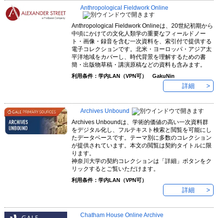
Anthropological Fieldwork Online
Anthropological Fieldwork Onlineは、20世紀初期から
中頃にかけての文化人類学の重要なフィールドノー
ト・画像・録音を含む一次資料を、索引付で提供する
電子コレクションです。北米・ヨーロッパ・アジア太
平洋地域をカバーし、時代背景を理解するための書
簡・出版物草稿・講演原稿などの資料も含みます。
利用条件：学内LAN（VPN可） GakuNin
詳細
Archives Unbound
Archives Unboundは、学術的価値の高い一次資料群
をデジタル化し、フルテキスト検索と閲覧を可能にし
たデータベースです。テーマ別に多数のコレクション
が提供されています。本文の閲覧は契約タイトルに限
ります。
神奈川大学の契約コレクションは「詳細」ボタンをク
リックするとご覧いただけます。
利用条件：学内LAN（VPN可）
詳細
Chatham House Online Archive