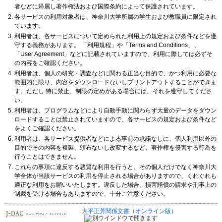
者などに帰属し著作権法および国際条約によって保護されています。
各サービスの利用対象者は、神奈川大学所属の学生および教職員に限定され
ています。
利用者は、各サービスについて定められた利用上の規定および条件などを遵
守する義務があります。 「利用規程」や「Terms and Conditions」、
「User Agreement」などに記載されていますので、利用に際しては必ずそ
の内容をご確認ください。
利用者は、個人の研究・調査などに関わる正当な目的で、かつ利用に必要な
範囲内に限り、内容をダウンロードないしプリントアウトすることができま
す。ただし 特に禁止、制限の定めがある場合には、それを遵守してくださ
い。
利用者は、プログラムなどにより自動手動に関わらず大量のデータをダウン
ロードすることは禁止されていますので、各サービスの規定および条件など
をよくご確認ください。
利用者は、各サービス提供者などによる事前の承諾なしに、個人利用以外の
目的でその内容を複製、頒布ないし改変するなど、著作権を侵害する行為を
行うことはできません。
これらの事項に違反する悪質な利用を行うと、その個人だけでなく神奈川大
学全体が当該サービスの利用を停止される場合がありますので、くれぐれも
適正な利用をお願いいたします。違反した場合、損害賠償の請求や刑事上の
制裁を受ける場合もありますので、十分ご注意ください。
大平正芳関係文書（オンライン版）