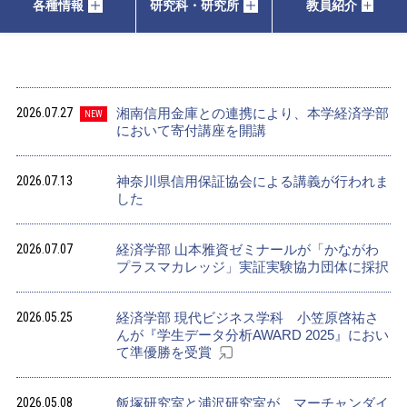
各種情報
研究科・研究所
教員紹介
2026.07.27
湘南信用金庫との連携により、本学経済学部
NEW
において寄付講座を開講
2026.07.13
神奈川県信用保証協会による講義が行われま
した
2026.07.07
経済学部 山本雅資ゼミナールが「かながわ
プラスマカレッジ」実証実験協力団体に採択
2026.05.25
経済学部 現代ビジネス学科 小笠原啓祐さ
んが『学生データ分析AWARD 2025』におい
て準優勝を受賞
2026.05.08
飯塚研究室と浦沢研究室が、マーチャンダイ