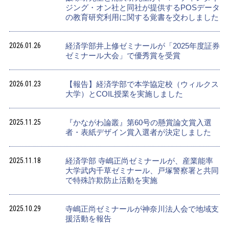
ジング・オン社と同社が提供するPOSデータ
の教育研究利用に関する覚書を交わしました
2026.01.26
経済学部井上修ゼミナールが「2025年度証券
ゼミナール大会」で優秀賞を受賞
2026.01.23
【報告】経済学部で本学協定校（ウィルクス
大学）とCOIL授業を実施しました
2025.11.25
『かながわ論叢』第60号の懸賞論文賞入選
者・表紙デザイン賞入選者が決定しました
2025.11.18
経済学部 寺嶋正尚ゼミナールが、産業能率
大学武内千草ゼミナール、戸塚警察署と共同
で特殊詐欺防止活動を実施
2025.10.29
寺嶋正尚ゼミナールが神奈川法人会で地域支
援活動を報告