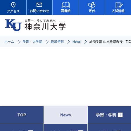
お問い合わせ
図書館
寄付
入試情報
アクセス
ホーム
学部・大学院
経済学部
News
経済学部 山本雅資教授 T
News
TOP
News
学部・学科