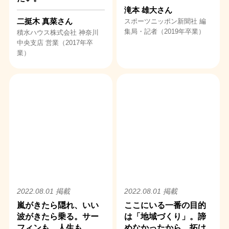
滝本 雄大さん
二挺木 真菜さん
スポーツニッポン新聞社 編
集局・記者（2019年卒業）
積水ハウス株式会社 神奈川
中央支店 営業（2017年卒
業）
2022.08.01 掲載
2022.08.01 掲載
嵐がきたら隠れ、いい
ここにいる一番の目的
波がきたら乗る。サー
は「地域づくり」。諦
フィンも、人生も。
めなかったから、拓け