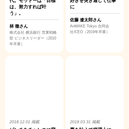
代。モットーは「目標
好きを突き通して仕事
は、努力すれば叶
に
う」。
佐藤 遼太郎さん
林 徹さん
AnMAKE Tokyo 合同会
社/CEO（2019年卒業）
株式会社 横浜銀行 営業戦略
部 ビジネスリーダー（2010
年卒業）
2018.12.01 掲載
2018.03.31 掲載