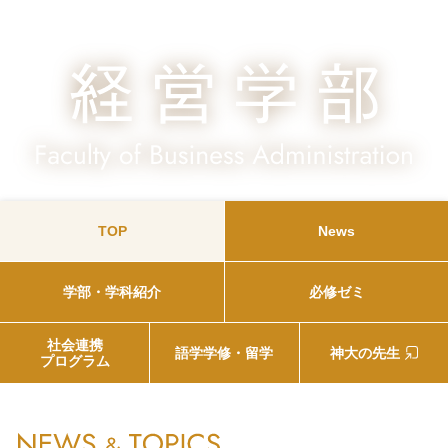
TOP
News
学部・学科紹介
必修ゼミ
社会連携
語学学修・留学
神大の先生
プログラム