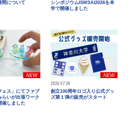
時間について
シンポジウムISMSAI2026を本
学で開催しました
NEW
NEW
2026.07.28
フェス」にてファブ
創立100周年ロゴ入り公式グッ
みらいが出張ワーク
ズ第１弾の販売がスタート
開催しました