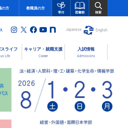
域の方
教職員の方
図書館
検索
寄付
Japanese
English
ス
パスライフ
キャリア・就職支援
入試情報
s Life
Career
Admissions