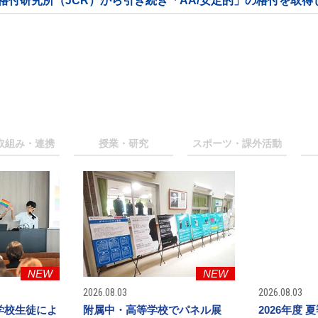
付研究所（JCR）から引き続き「AA/安定的」の格付を取得
取組み・連携
授業・研究
スポーツ・
課外活動
NEW
NEW
2026.08.03
2026.08.03
学校生徒によ
附属中・高等学校でパネル展
2026年度