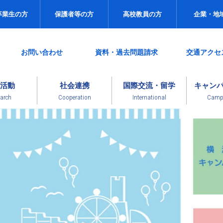
卒業生の方
保護者等の方
高校教員の方
企業・地
お問い合わせ
資料・過去問題請求
交通アクセ
活動
社会連携
国際交流・留学
キャン
arch
Cooperation
International
Campu