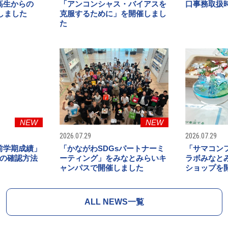
高生からの
「アンコンシャス・バイアスを
口事務取扱
催しました
克服するために」を開催しまし
た
NEW
NEW
2026.07.29
2026.07.29
前学期成績」
「かながわSDGsパートナーミ
「サマコン
」の確認方法
ーティング」をみなとみらいキ
ラボみなと
ャンパスで開催しました
ショップを
ALL NEWS一覧