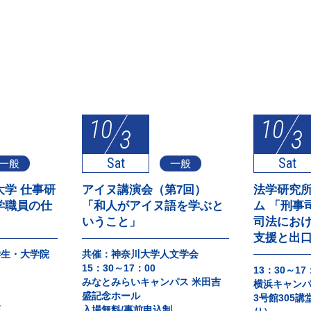
10
10
3
3
Sat
Sat
一般
一般
学 仕事研
アイヌ講演会（第7回）
法学研究
学職員の仕
「和人がアイヌ語を学ぶと
ム 「刑事
いうこと」
司法にお
支援と出口
学生・大学院
共催：神奈川大学人文学会
15：30～17：00
13：30～17
みなとみらいキャンパス 米田吉
横浜キャン
盛記念ホール
3号館305
順
入場無料/事前申込制