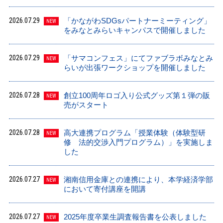
2026.07.29
「かながわSDGsパートナーミーティング」
NEW
をみなとみらいキャンパスで開催しました
2026.07.29
「サマコンフェス」にてファブラボみなとみ
NEW
らいが出張ワークショップを開催しました
2026.07.28
創立100周年ロゴ入り公式グッズ第１弾の販
NEW
売がスタート
2026.07.28
高大連携プログラム「授業体験（体験型研
NEW
修 法的交渉入門プログラム）」を実施しま
した
2026.07.27
湘南信用金庫との連携により、本学経済学部
NEW
において寄付講座を開講
2026.07.27
2025年度卒業生調査報告書を公表しました
NEW