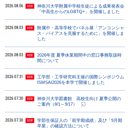
2026.08.06
神奈川大学附属中学校生徒による成果発表会
NEW
「中高生からのLGBTQ+」を開催しました
2026.08.03
附属中・高等学校でパネル展「アンコンシャ
NEW
ス・バイアスを克服するために」を開催しま
した
2026.08.03
2026年度 夏季休業期間中の窓口事務取扱時
NEW
間について
2026.07.31
工学部・工学研究科主催の国際シンポジウム
NEW
ISMSAI2026を本学で開催しました
2026.07.30
神奈川大学図書館 高校生向け 夏季公開の
NEW
ご案内（8/1～9/17）
2026.07.30
学部生保証人の「前学期成績」及び「9月期
NEW
卒業」の確認方法について