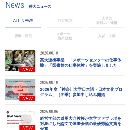
News
神大ニュース
大学の
ALL NEWS
TOPICS
取組み・連携
スポーツ・
授業・研究
入試・入学
課外活動
2026.08.10
高大連携事業 「スポーツセンターの仕事体
験」「図書館の仕事体験」を実施しました
NEW
2026.08.10
2026年度「神奈川大学日本語・日本文化プロ
グラム」（冬季）参加申し込み開始
NEW
2026.08.06
経営学部の道用大介教授が本学ファブラボを
対象にした論文で国際会議の最優秀論文賞を
NEW
受賞