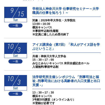
9
学校法人神奈川大学 仕事研究セミナー～大学
15
職員の仕事を知ろう！～
Tue
対象：2028年卒大学生・大学院生
13:00～16:30
一般
横浜キャンパス
※事前申込制/先着順
※定員に達したため受付終了
10
アイヌ講演会（第7回）「和人がアイヌ語を学
3
ぶということ」
Sat
共催：神奈川大学人文学会
15：30～17：00
一般
みなとみらいキャンパス 米田吉盛記念ホール
入場無料/事前申込制
10
法学研究所主催シンポジウム 「刑事司法と福
3
祉 -刑事司法における高齢者の入口支援と出口
支援 -」
Sat
13：30～17：30
一般
横浜キャンパス
3号館305講堂（オンラインあり）
※登録が必要です