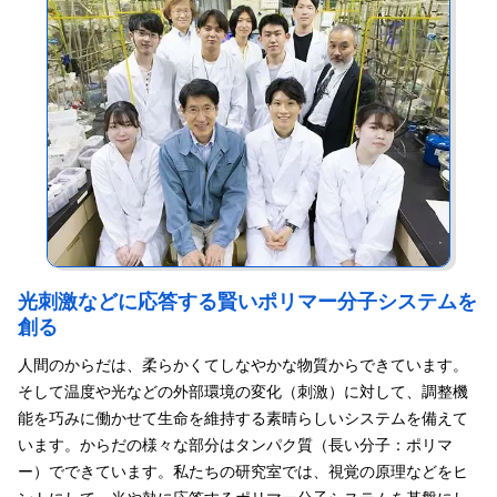
科目を担当しています。基礎化学実験では有機化学の実験操作の
れます。これらは、研究者としてだけでなく、社会のどのような
基礎を教えています。卒業研究でしっかり結果を出せるように、
舞台でも役立つ力になると思います。研究に限らず、大学で夢中
機器の操作だけでなく、「観察する力」を身につけてほしいと考
になれるものと出合ってほしいです。
えています。
光刺激などに応答する賢いポリマー分子システムを
創る
人間のからだは、柔らかくてしなやかな物質からできています。
そして温度や光などの外部環境の変化（刺激）に対して、調整機
能を巧みに働かせて生命を維持する素晴らしいシステムを備えて
います。からだの様々な部分はタンパク質（長い分子：ポリマ
ー）でできています。私たちの研究室では、視覚の原理などをヒ