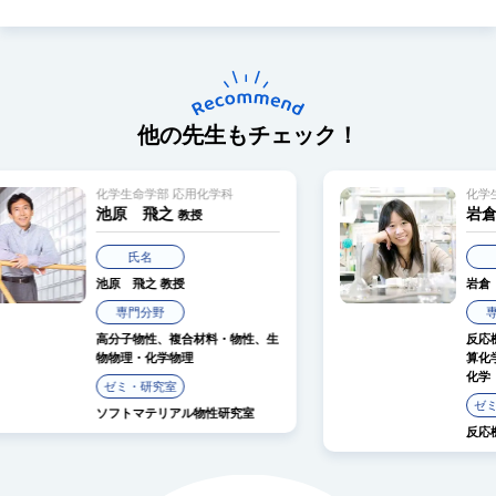
他の先生もチェック！
用化学科
化学生命学部 応用化学科
岩倉 いずみ
教授
教授
氏名
岩倉 いずみ
教授
専門分野
合材料・物性、生
反応機構解析、レーザー化学、計
理
算化学、超短パルスレーザー、光
化学
ゼミ・研究室
ル物性研究室
反応機構解析研究室