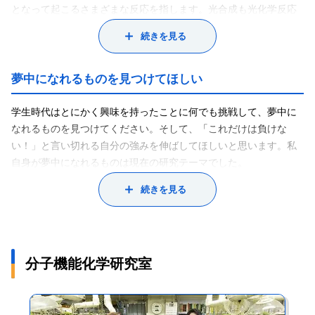
となって起こるさまざまな反応を指します。光合成も光化学反応
によるものです。
続きを見る
私は神奈川大学工学部出身で、学部生時代から「5フェムト秒パル
ス光」を扱う研究室に所属していました。フェムト秒は、「1000
兆分の1」秒という非常に短い時間であり、冒頭の「1000兆分の5
夢中になれるものを見つけてほしい
秒の超短パルス光」とは、つまり「５フェムト秒パルス光」で
す。
学生時代はとにかく興味を持ったことに何でも挑戦して、夢中に
修士課程までの研究テーマは、「有機化学反応遷移過程の可視
なれるものを見つけてください。そして、「これだけは負けな
化」。可視光を物理的限界まで短パルス化した可視５フェムト秒
い！」と言い切れる自分の強みを伸ばしてほしいと思います。私
パルス光を発生させる実験は非常に困難でしたが、今の研究をす
自身が夢中になれるものは現在の研究テーマでした。
る上で重要な経験になりました。その経験から、パルス時間幅や
夢中になれるものを見つけたら、その分野の一流の人に会ってみ
続きを見る
偏光などの分子に照射する光の条件を変えれば、新しい化学反応
てください。私は大学院在籍中に学会等に参加して、同じ分野の
が起こるのではないかと考え、博士課程ではオリジナルの光を発
多くの研究者と議論することができました。私が大学院博士後期
生させる研究に熱中していました。その結果、５秒パルス光を決
課程に進んだのは、彼らの研究モチベーションの高さに感銘を受
められた間隔で2回照射することで、有機化学反応の効率を制御で
け、自分もそのような研究者になりたいと思ったところが大きい
分子機能化学研究室
きる現象を発見。その成果をまとめた博士論文で、若手研究者に
です。夢中になれる研究テーマに出会えたなら、ぜひ大学院に進
贈られる「井上研究奨励賞」を受賞できました。現在は、光応答
学して研究を続けて下さい。
性材料への応用を目指して研究を進めています。
大学院に進学し、「なぜこうなのか」と疑問を持ち、自分で計画
化学生命学部では、「基礎化学実験」、「有機化学演習」などの
して研究を進めるようになると、論理的思考力と主体性が鍛えら