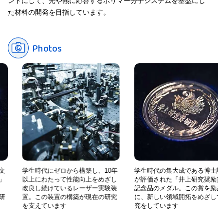
ントにして、光や熱に応答するポリマー分子システムを基盤にし
た材料の開発を目指しています。
Photos
ゼロから構築し、10年
学生時代の集大成である博士論文
学生時代
たって性能向上をめざし
が評価された「井上研究奨励賞」
以上に
けているレーザー実験装
記念品のメダル。この賞を励み
改良し
装置の構築が現在の研究
に、新しい領域開拓をめざして研
置。こ
います
究をしています
を支え