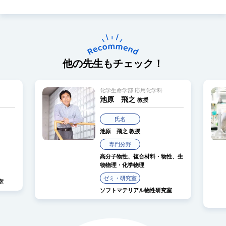
他の先生もチェック！
化学生命学部 応用化学科
池原 飛之
教授
氏名
池原 飛之
教授
専門分野
高分子物性、複合材料・物性、生
物物理・化学物理
ゼミ・研究室
ソフトマテリアル物性研究室