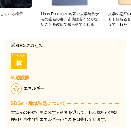
ている様子
Linus Pauling の名著で大学時代か
大学の恩師の著
らの座右の書。古典は古くならな
とも劣らぬ名著
いことを改めて知らせてくれる
えてくれた
地域課題
エネルギー
SDGs・地域課題について
太陽光の有効活用に関する研究を通して、化石燃料の消費
抑制と再生可能エネルギーの普及を目指しています。