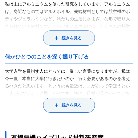
私は主にアルミニウムを使った研究をしています。アルミニウム
は、身近なものではアルミホイル、先端材料としては航空機のボ
ディやジュラルミンなど、私たちの生活にさまざまな形で取り入
れられている材料です。このアルミニウムには、たくさんの特徴
があり、非常に可能性を持っているといえます。その可能性を引
続きを見る
き出す研究を私はしているのです。もちろんアルミニウム単独で
の研究には限界があります。ですから、アルミニウムと酸素、ま
たは窒素や他の金属を混ぜた新しい複合材料をつくるという形で
何かひとつのことを深く掘り下げる
可能性を引き出しているのです。例えば、アルミニウムと酸素が
結合すると、アルミナと呼ばれるダイヤモンドに次ぐくらい硬く
大学入学を目指す人にとっては、厳しい言葉になりますが、私は
て丈夫な酸化物ができます。しかし、これは非常に硬いため、加
今一度、本当に大学に行きたいのか、行く必要があるのかを考え
工しづらいという欠点もあります。それをいかに化学の力で、例
るべきだと思います。というのも最近は、志があって学ぼうとい
えば、液体にして物のコーティング材として利用できるようにす
う人が少ないように思うからです。逆に、目標が見つかっていな
るかというように、新しい素材をつくり、その物理的な性質を変
くても大学に入学した以上は、必死で勉強して、何でもいいから
続きを見る
えて実用化に結びつける研究をしているのです。また、金属と有
身につけないといけないのではないでしょうか。物質生命化学科
機物を結合させて、その反応を調べる無機合成化学の研究も並行
に入ったならば、例えば、いろいろある化学の中でも無機化学を
して行っています。これは何か目的があるというより、まだ学会
一生懸命勉強するとかね。他のことを知らなくても、何かひとつ
で知られていない化合物をつくって報告するという、学術的な興
のことを深く掘り下げていってほしい。そして、「これなら自分
有機無機ハイブリッド材料研究室
味でしている研究です。
はできる！」というものをひとつ持ってほしいんですよね。