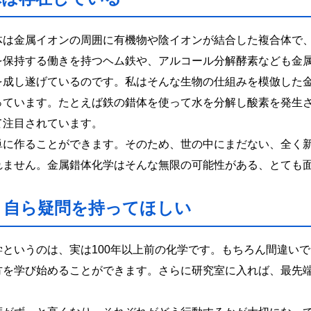
体は金属イオンの周囲に有機物や陰イオンが結合した複合体で
を保持する働きを持つヘム鉄や、アルコール分解酵素なども金
を成し遂げているのです。私はそんな生物の仕組みを模倣した
っています。たとえば鉄の錯体を使って水を分解し酸素を発生
て注目されています。
単に作ることができます。そのため、世の中にまだない、全く
れません。金属錯体化学はそんな無限の可能性がある、とても
、自ら疑問を持ってほしい
というのは、実は100年以上前の化学です。もちろん間違い
方を学び始めることができます。さらに研究室に入れば、最先