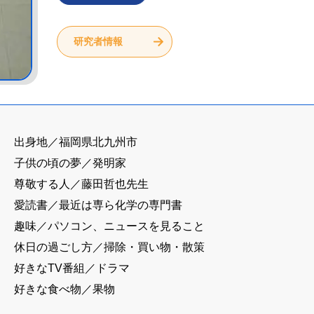
研究者情報
出身地／福岡県北九州市
子供の頃の夢／発明家
尊敬する人／藤田哲也先生
愛読書／最近は専ら化学の専門書
趣味／パソコン、ニュースを見ること
休日の過ごし方／掃除・買い物・散策
好きなTV番組／ドラマ
好きな食べ物／果物