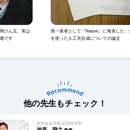
『Nature』に発表した、金属錯体
酵素における金属イ
光合成についての論文
造
他の先生もチェック！
化学生命学部 応用
岩倉 いずみ