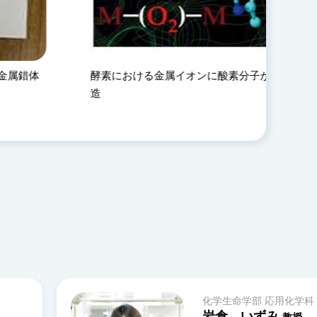
オンに酸素分子が結合した構
酸素分子を吸脱着する金属錯
化学科