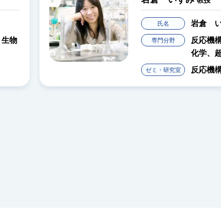
授
倉 いずみ
教授
応機構解析、レーザー化学、計算
学、超短パルスレーザー、光化学
応機構解析研究室