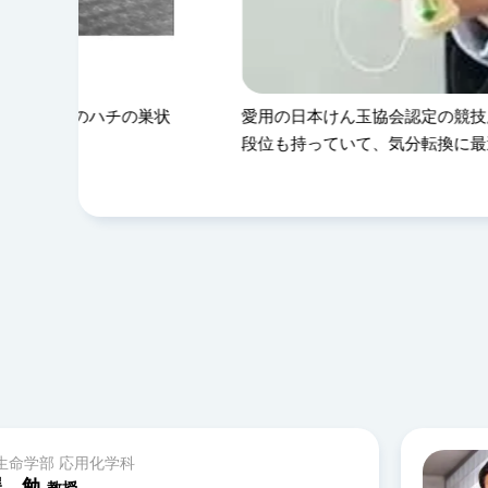
日本けん玉協会認定の競技用けん玉。実は
第一著者として
持っていて、気分転換に最適です
を使った人工
化学生命学部 応用化学科
池原 飛之