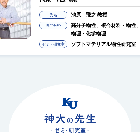
教
岩
氏名
物性、生物
反
専門分野
化
究室
反
ゼミ・研究室