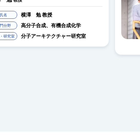
教授
池原 飛之
教授
氏名
高分子物性、複合材料・
専門分野
物理・化学物理
ソフトマテリアル物性研
ゼミ・研究室