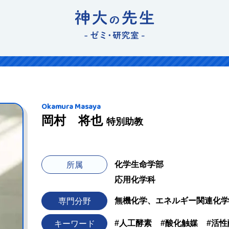
Okamura Masaya
岡村 将也
特別助教
化学生命学部
所属
応用化学科
無機化学、エネルギー関連化学
専門分野
#人工酵素
#酸化触媒
#活性
キーワード