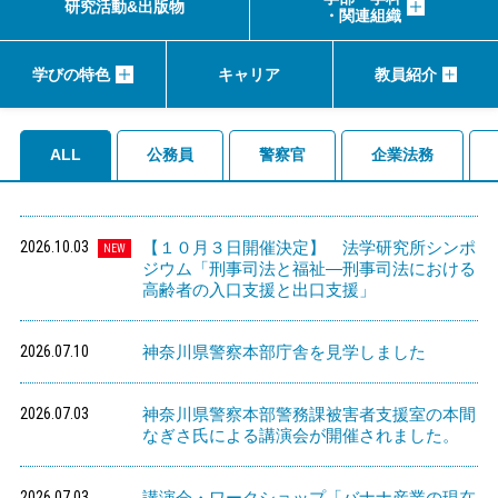
研究活動&出版物
・関連組織
学びの特色
キャリア
教員紹介
ALL
公務員
警察官
企業法務
2026.10.03
【１０月３日開催決定】 法学研究所シンポ
NEW
ジウム「刑事司法と福祉―刑事司法における
高齢者の入口支援と出口支援」
2026.07.10
神奈川県警察本部庁舎を見学しました
2026.07.03
神奈川県警察本部警務課被害者支援室の本間
なぎさ氏による講演会が開催されました。
2026.07.03
講演会・ワークショップ「バナナ産業の現在