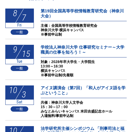
8
第19回全国高等学校情報教育研究会（神奈川
7
大会）
Fri
主催：全国高等学校情報教育研究会
神奈川大学 横浜キャンパス
一般
※事前申込制
9
学校法人神奈川大学 仕事研究セミナー～大学
15
職員の仕事を知ろう！～
Tue
対象：2028年卒大学生・大学院生
13:00～16:30
一般
横浜キャンパス
※事前申込制/先着順
10
アイヌ講演会（第7回）「和人がアイヌ語を学
3
ぶということ」
Sat
共催：神奈川大学人文学会
15：30～17：00
一般
みなとみらいキャンパス 米田吉盛記念ホール
入場無料/事前申込制
10
法学研究所主催シンポジウム 「刑事司法と福