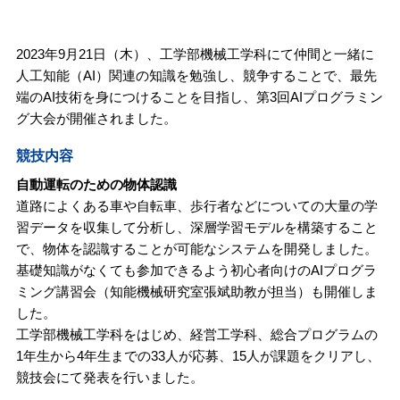
2023年9月21日（木）、工学部機械工学科にて仲間と一緒に
人工知能（AI）関連の知識を勉強し、競争することで、最先
端のAI技術を身につけることを目指し、第3回AIプログラミン
グ大会が開催されました。
競技内容
自動運転のための物体認識
道路によくある車や自転車、歩行者などについての大量の学
習データを収集して分析し、深層学習モデルを構築すること
で、物体を認識することが可能なシステムを開発しました。
基礎知識がなくても参加できるよう初心者向けのAIプログラ
ミング講習会（知能機械研究室張斌助教が担当）も開催しま
した。
工学部機械工学科をはじめ、経営工学科、総合プログラムの
1年生から4年生までの33人が応募、15人が課題をクリアし、
競技会にて発表を行いました。