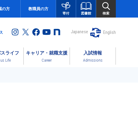
域の方
教職員の方
図書館
検索
寄付
Japanese
English
ス
パスライフ
キャリア・就職支援
入試情報
s Life
Career
Admissions