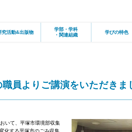
学部・学科
研究活動&出版物
学びの特色
・関連組織
の職員よりご講演をいただきま
において、平塚市環境部収集
変化する平塚市のごみ収集