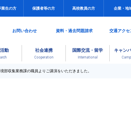
卒業生の方
保護者等の方
高校教員の方
企業・地
お問い合わせ
資料・過去問題請求
交通アクセ
活動
社会連携
国際交流・留学
キャン
arch
Cooperation
International
Campu
環境部収集業務課の職員よりご講演をいただきました。
News