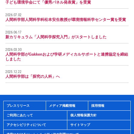
子ども環境学会にて「優秀パネル発表賞」を受賞
2026.07.02
人間科学部人間科学科松本安生教授が環境情報科学センター賞を受賞
2026.06.17
新カリキュラム「人間科学探究入門」がスタートしました
2026.03.30
人間科学部がGakkenおよび学研メディカルサポートと連携協定を締結
しました
2025.12.22
人間科学部は「探究の人科」へ
プレスリリース
メディア掲載情報
採用情報
ご利用にあたって
個人情報保護方針
アクセシビリティについて
サイトマップ