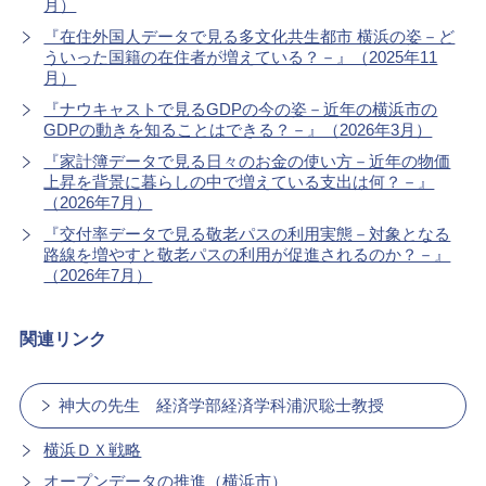
月）
『在住外国人データで見る多文化共生都市 横浜の姿－ど
ういった国籍の在住者が増えている？－』（2025年11
月）
『ナウキャストで見るGDPの今の姿－近年の横浜市の
GDPの動きを知ることはできる？－』（2026年3月）
『家計簿データで見る日々のお金の使い方－近年の物価
上昇を背景に暮らしの中で増えている支出は何？－』
（2026年7月）
『交付率データで見る敬老パスの利用実態－対象となる
路線を増やすと敬老パスの利用が促進されるのか？－』
（2026年7月）
関連リンク
神大の先生 経済学部経済学科浦沢聡士教授
横浜ＤＸ戦略
オープンデータの推進（横浜市）