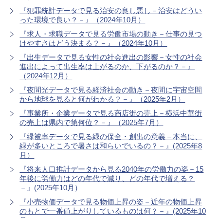
『犯罪統計データで見る治安の良し悪し－治安はどうい
った環境で良い？－』（2024年10月）
『求人・求職データで見る労働市場の動き－仕事の見つ
けやすさはどう決まる？－』（2024年10月）
『出生データで見る女性の社会進出の影響－女性の社会
進出によって出生率は上がるのか、下がるのか？－』
（2024年12月）
『夜間光データで見る経済社会の動き－夜間に宇宙空間
から地球を見ると何がわかる？－』（2025年2月）
『事業所・企業データで見る商店街の売上－横浜中華街
の売上は県内で第何位？－』（2025年7月）
『緑被率データで見る緑の保全・創出の意義－本当に、
緑が多いところで暑さは和らいでいるの？－』(2025年8
月）
『将来人口推計データから見る2040年の労働力の姿－15
年後に労働力はどの年代で減り、どの年代で増える？
－』(2025年10月）
『小売物価データで見る物価上昇の姿－近年の物価上昇
のもとで一番値上がりしているものは何？－』(2025年10