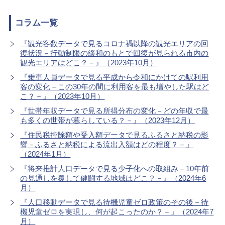
コラム一覧
『観光客数データで見るコロナ禍以降の観光エリアの回
復状況－行動制限の緩和のもとで回復が見られる市内の
観光エリアはどこ？－』（2023年10月）
『乗車人員データで見る平成から令和にかけての駅利用
客の変化－この30年の間に利用客を最も増やした駅はど
こ？－』（2023年10月）
『世帯年収データで見る所得分布の変化－どの年収で最
も多くの世帯が暮らしている？－』（2023年12月）
『住民税控除額や受入額データで見るふるさと納税の影
響－ふるさと納税による流出入額はどの程度？－』
（2024年1月）
『将来推計人口データで見る少子化への取組み－10年前
の見通しを覆して健闘する地域はどこ？－』（2024年6
月）
『人口移動データで見る待機児童ゼロ政策のその後－待
機児童ゼロを実現し、何が起こったのか？－』（2024年7
月）